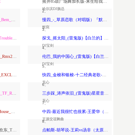
x
摇并85鼓广场舞加长版-来生给我一个家-恰恰恰恰恰【哈尔滨DJ旗总音乐工作室独家制作】
哈尔滨DJ旗总
2、
ARS_Remix_Alisha_x_Paso_Bem_Solto_2K25_ft_Daa_LeemingWart_Alexis
慢四_-_草原恋歌（对唱版）『默寫制作』
默寫
3、
ARS_Remix_The_Night_x_Trouble_Is_A_Friend_x_Forver_Young_2K24…
探戈_摇太阳_(雷鬼版)【白兰的】-宝剑制作
DJ宝剑
4、
Anson_Mixtape_Vina玛田鼓_Rmx2026_150
伦巴_我的中国心_(雷鬼版)【白兰的】-宝剑制作
DJ宝剑
5、
TravoL_ReMix_–_NICOLE_EXCLUSIVE_康熙TOYOKI_落泪_TravoL_HarderMix
快四_金梭和银梭-十二经典老歌-无心制作
无心
6、
TF_Remix_Tha_Federline_–_TF_Remix_DOTARapture_TF_REMIX_2026_VVIP
三步踩_涛声依旧_(雷鬼版)星星音乐屋、晚风音乐屋-无心制作
无心
7、
Psychedelic（Dj欧东_DeepHouse_2026）
中四-最近我很忙也很累-王爱华（太原-王源制作）
王源交谊舞曲
8、
Love_Beyond_the_Sky（DJ欧东_Trance）
点帕斯-胡琴说-王莉vs汤非（太原-王源制作）