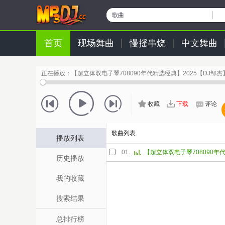
歌曲
首页
现场舞曲
慢摇串烧
中文舞曲
正在播放：
【超立体双电子琴708090年代精选经典】2025【DJ邹杰
收藏
下载
评论
歌曲列表
播放列表
01.
历史播放
我的收藏
搜索结果
总排行榜