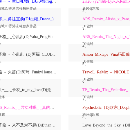
洋澜一_-_生日礼物(_DJ志權ProgHouse_)无心睡眠鼓国语女原创Mix
2K26.7y24r碟-Dj东东Remi
港城DJ香港志權独家作品
新民dj东东
2、
大笨_-_勇往直前(DJ志權_Dance_)粤语男原创Mix
港城DJ香港志權独家作品
DJ健锋
3、
崔子格_-_心乱乱(DjYaha_ProgHouse_Mix国语女)
m
DJ健锋
4、
崔子格_-_心乱乱_(Dj阿福_CLUB_Mix国语女)
m
DJ健锋
5、
格格_-_火苗(Dj阿玮_FunkyHouse_Mix国语女)
m
DJ健锋
6、
鱼儿七_-_卡农_to_my_love(Dj觉华_Electro_Rmx_2026_V2)
觉华
DJ健锋
7、
ARS_Remix_-_男女对唱_-_真的爱着你
健锋
梧州dj欧东
8、
崔子格_-_来不及对不起(DjEthan翊轩_Melbourne_Mix国语女)