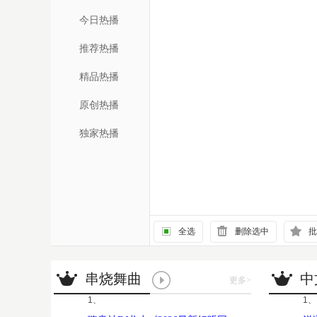
今日热播
推荐热播
精品热播
原创热播
独家热播
全选
删除选中
批
串烧舞曲
中
更多
>
1、
1、