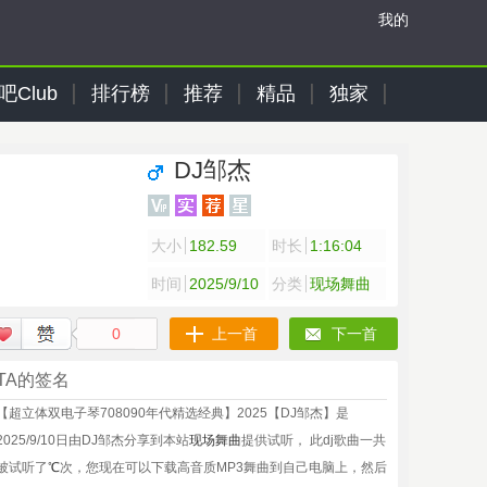
我的
吧Club
排行榜
推荐
精品
独家
DJ邹杰
大小
182.59
时长
1:16:04
时间
2025/9/10
分类
现场舞曲
0
上一首
下一首
TA的签名
【超立体双电子琴708090年代精选经典】2025【DJ邹杰】是
2025/9/10日由DJ邹杰分享到本站
现场舞曲
提供试听， 此dj歌曲一共
被试听了
℃
次，您现在可以下载高音质MP3舞曲到自己电脑上，然后