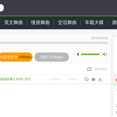
英文舞曲
慢摇舞曲
交谊舞曲
车载大碟
酒
】
00:00
/
00:03
当前音质为:
64Kbps
试听 320Kbps
顺序播放
【超立体双电子琴708090年代精选经典】2025【DJ邹杰】
1:16:04
830次