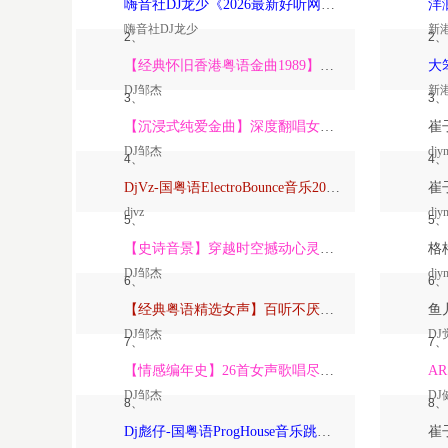
嗨音社DJ龙少《2026最新好听网络伤感歌曲推荐·深爱过的人一生惦记》
嗨音社DJ龙少
新
2、
2、
【经典怀旧香港粤语金曲1989】高潮版【DJ邹杰】
DJ邹杰
新
3、
3、
【沉浸式纯爱金曲】深度翻唱女声版【DJ邹杰】_
DJ邹杰
djy
4、
4、
DjVz-国粤语ElectroBounce音乐2026讲不出再见怀旧版蹦迪跳舞大碟
djvz
djy
5、
5、
【史诗音景】穿越时空撼动心灵的管弦乐【DJ邹杰】
DJ邹杰
djy
6、
6、
【经典粤语精选女声】百听不厌深度翻唱版【DJ邹杰】_
DJ邹杰
DJ
7、
7、
【情感编年史】26首女声歌唱尽从暗恋到放下的全部【DJ邹杰】
DJ邹杰
DJ
8、
8、
Dj彪仔-国粤语ProgHouse音乐跳舞街vs心要让你听见串烧Vol.39