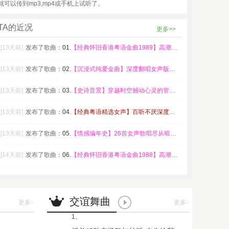
就可以传到mp3,mp4或手机上试听了。
TA的近况
更多>>
[13天前]
发布了歌曲：
01.
【经典怀旧香港粤语金曲1989】高潮版【DJ
[13天前]
发布了歌曲：
02.
【沉浸式纯爱金曲】深度翻唱女声版【DJ邹杰】
[13天前]
发布了歌曲：
03.
【史诗音景】穿越时空撼动心灵的管弦乐【DJ邹
[13天前]
发布了歌曲：
04.
【经典粤语精选女声】百听不厌深度翻唱版【DJ
[13天前]
发布了歌曲：
05.
【情感编年史】26首女声歌唱尽从暗恋到放下的
[14天前]
发布了歌曲：
06.
【经典怀旧香港粤语金曲1988】高潮版【DJ
交谊舞曲
更多
>
更多
>
1、