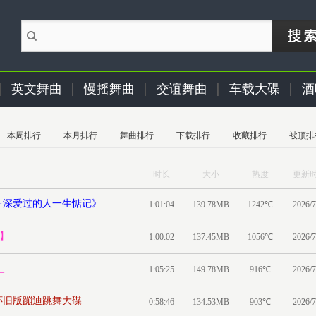
英文舞曲
慢摇舞曲
交谊舞曲
车载大碟
酒
本周排行
本月排行
舞曲排行
下载排行
收藏排行
被顶排
时长
大小
热度
更新
荐·深爱过的人一生惦记》
1:01:04
139.78MB
1242℃
2026/7
杰】
1:00:02
137.45MB
1056℃
2026/7
_
1:05:25
149.78MB
916℃
2026/7
出再见怀旧版蹦迪跳舞大碟
0:58:46
134.53MB
903℃
2026/7