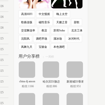
/26
高清HIFI
中文慢摇
嗨上太空
/26
歌曲连版
磁性音乐
天籁之音
甜歌
/26
交谊舞连串
夜店
苏荷Soho
北京工体
/25
沈阳风
酒吧早场
溜冰场
冰河时代
凤舞九天
宝丽金
本色酒吧
/25
用户分享榜
一周榜
|
/25
/25
china dj anson
/25
哈尔滨DJ旗总
新港城DJ香港志權独家作品
粉丝:1166
粉丝:886
粉丝:951
/25
/25