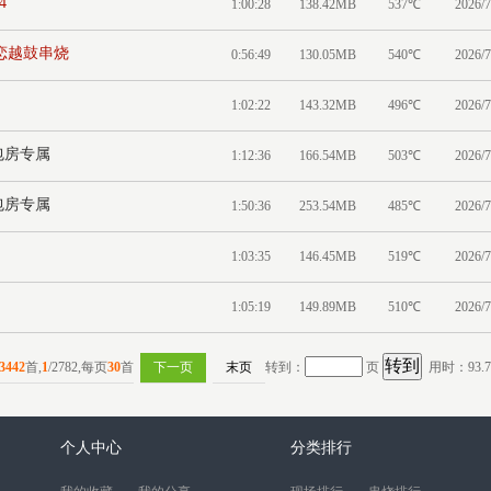
4
1:00:28
138.42MB
537℃
2026/7
猫之恋越鼓串烧
0:56:49
130.05MB
540℃
2026/7
1:02:22
143.32MB
496℃
2026/7
）包房专属
1:12:36
166.54MB
503℃
2026/7
）包房专属
1:50:36
253.54MB
485℃
2026/7
1:03:35
146.45MB
519℃
2026/7
1:05:19
149.89MB
510℃
2026/7
3442
首,
1
/2782,每页
30
首
下一页
末页
转到：
页
用时：93.7
个人中心
分类排行