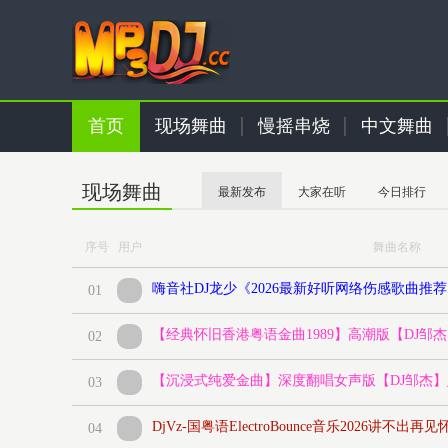
首页
现场舞曲
慢摇串烧
中文舞曲
现场舞曲
最新发布
大家在听
今日排行
序号 用户
舞曲名称
嗨音社DJ龙少《2026最新好听网络伤感歌曲推
01
【经典怀旧香港粤语金曲1989】高潮版【DJ邹
02
【沉浸式纯爱金曲】深度翻唱女声版【DJ邹杰】
03
DjVz-国粤语ElectroBounce音乐2026讲不
04