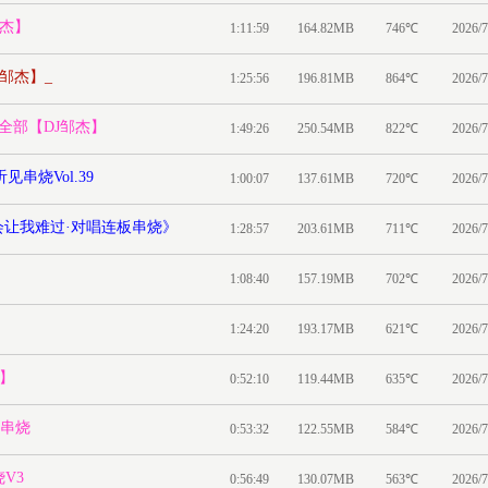
邹杰】
1:11:59
164.82MB
746℃
2026/7
邹杰】_
1:25:56
196.81MB
864℃
2026/7
全部【DJ邹杰】
1:49:26
250.54MB
822℃
2026/7
见串烧Vol.39
1:00:07
137.61MB
720℃
2026/7
爱会让我难过·对唱连板串烧》
1:28:57
203.61MB
711℃
2026/7
搜索
1:08:40
157.19MB
702℃
2026/7
1:24:20
193.17MB
621℃
2026/7
杰】
0:52:10
119.44MB
635℃
2026/7
版串烧
0:53:32
122.55MB
584℃
2026/7
V3
0:56:49
130.07MB
563℃
2026/7