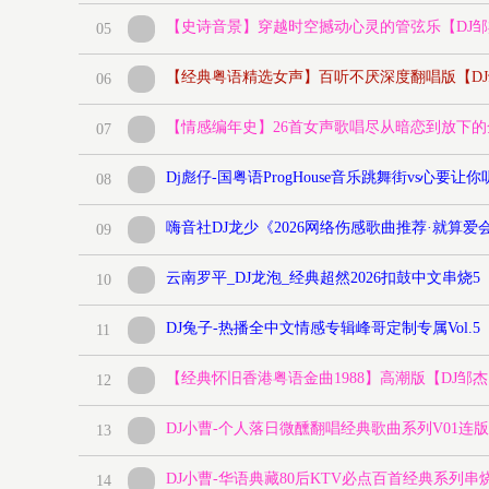
【史诗音景】穿越时空撼动心灵的管弦乐【DJ
05
【经典粤语精选女声】百听不厌深度翻唱版【DJ
06
【情感编年史】26首女声歌唱尽从暗恋到放下的
07
Dj彪仔-国粤语ProgHouse音乐跳舞街vs心要让你听
08
嗨音社DJ龙少《2026网络伤感歌曲推荐·就算
09
云南罗平_DJ龙泡_经典超然2026扣鼓中文串烧5
10
DJ兔子-热播全中文情感专辑峰哥定制专属Vol.5
11
【经典怀旧香港粤语金曲1988】高潮版【DJ邹
12
DJ小曹-个人落日微醺翻唱经典歌曲系列V01连
13
DJ小曹-华语典藏80后KTV必点百首经典系列串烧
14