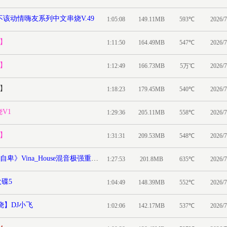
我不该动情嗨友系列中文串烧V.49
1:05:08
149.11MB
593℃
2026/7
杰】
1:11:50
164.49MB
547℃
2026/7
杰】
1:12:49
166.73MB
5万℃
2026/7
杰】
1:18:23
179.45MB
540℃
2026/7
V1
1:29:36
205.11MB
558℃
2026/7
杰】
1:31:31
209.53MB
548℃
2026/7
酷音dj倾城-抖音热门歌曲巅峰潮流榜《我承认我自卑》Vina_House混音极强重低音舞曲串烧_
1:27:53
201.8MB
635℃
2026/7
大碟5
1:04:49
148.39MB
552℃
2026/7
烧】DJ小飞
1:02:06
142.17MB
537℃
2026/7