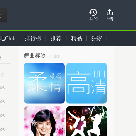
我的
上传
吧Club
排行榜
推荐
精品
独家
舞曲标签
更多
|
行
时间
/26
/26
/26
/26