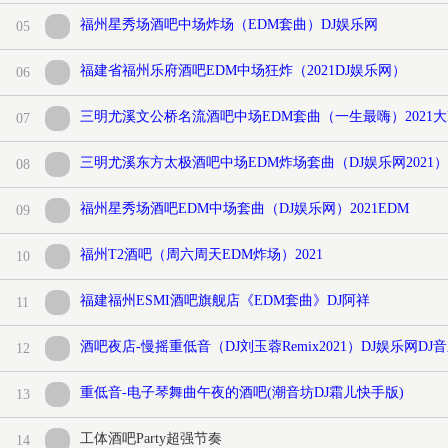
福州星秀场酒吧中场炸场（EDM套曲）DJ娱乐网
05
福建省福州乐府酒吧EDM中场狂炸（2021DJ娱乐网）
06
三明尤溪文公桥名流酒吧中场EDM套曲（一生最嗨）2021大
07
三明尤溪东方太极酒吧中场EDM炸场套曲（DJ娱乐网2021）
08
福州星秀场酒吧EDM中场套曲（DJ娱乐网）2021EDM
09
福州T2酒吧（周六周天EDM炸场）2021
10
福建福州ESMI酒吧旗舰店《EDM套曲》DJ阿祥
11
酒吧夜店-慢摇重低音（DJ刘玉蓉Remix2021）DJ娱乐网DJ
12
重低音-电子琴舞曲午夜的酒吧(潮音坊DJ霜儿快手版)
13
工体酒吧Party超强节奏
14