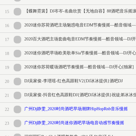
【蝶舞霓裳】DJ岑岑-名曲欣赏【无地自容】88酒吧音乐摇
15
2020迷你苏荷酒吧主场魅惑电音EDM节奏慢摇—酷音领域—D
16
2020百大酒吧主场套曲电音EDM节奏慢摇—酷音领域—DJ开
17
2020迷你酒吧早场欧美歌单Sia节奏慢摇—酷音领域—DJ开心
18
2020迷你苏荷暖场酒吧节奏慢摇—酷音领域—DJ开心[独家]
19
DJ吴家俊-李瑨瑶-红色高跟鞋V2{DJ冰冰提供}酒吧DJ
20
DJ吴家俊-抖音红色高跟鞋DJ{酒吧DJ冰冰提供}祝徒弟冰冰
21
广州Dj静雯_2020时尚酒吧早场潮牌HipHopRnb音乐慢摇
22
广州Dj静雯_2020时尚迷你酒吧早场电音动感节奏慢摇
23