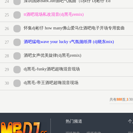
深圳国际BatsClub酒吧气氛曲（Djk仔 Dj彬仔 Ed
24
tt酒吧现场私改混音(dj黑毛remix)
25
怀集dj彬仔 how many佛山爱马仕酒吧电子开场专用套曲
26
酒吧猛电wave your lucky s气氛抛纸弹 (dj晓东mix)
27
酒吧女声优美旋律(dj黑毛remix)
28
dj黑毛-funky酒吧超嗨混音现场
29
dj黑毛-帝王酒吧超嗨混音现场
30
共有
888
首,
1
/3
热门频道
个