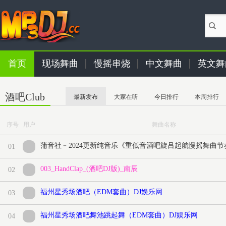
首页
现场舞曲
慢摇串烧
中文舞曲
英文舞
酒吧Club
最新发布
大家在听
今日排行
本周排行
序号 用户
舞曲名称
01
003_HandClap_(酒吧DJ版)_南辰
02
福州星秀场酒吧（EDM套曲）DJ娱乐网
03
福州星秀场酒吧舞池跳起舞（EDM套曲）DJ娱乐网
04