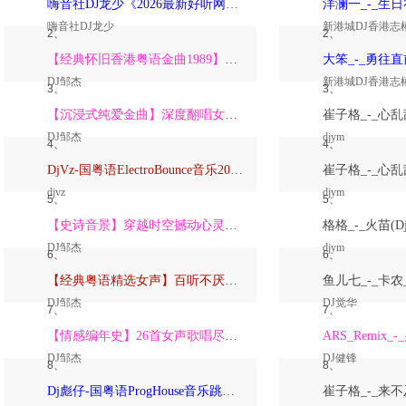
嗨音社DJ龙少《2026最新好听网络伤感歌曲推荐·深爱过的人一生惦记》
嗨音社DJ龙少
新港城DJ香港志
2、
2、
【经典怀旧香港粤语金曲1989】高潮版【DJ邹杰】
DJ邹杰
新港城DJ香港志
3、
3、
【沉浸式纯爱金曲】深度翻唱女声版【DJ邹杰】_
DJ邹杰
djym
4、
4、
DjVz-国粤语ElectroBounce音乐2026讲不出再见怀旧版蹦迪跳舞大碟
djvz
djym
5、
5、
【史诗音景】穿越时空撼动心灵的管弦乐【DJ邹杰】
DJ邹杰
djym
6、
6、
【经典粤语精选女声】百听不厌深度翻唱版【DJ邹杰】_
DJ邹杰
DJ觉华
7、
7、
【情感编年史】26首女声歌唱尽从暗恋到放下的全部【DJ邹杰】
DJ邹杰
DJ健锋
8、
8、
Dj彪仔-国粤语ProgHouse音乐跳舞街vs心要让你听见串烧Vol.39