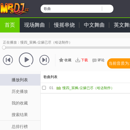
歌曲
首页
现场舞曲
慢摇串烧
中文舞曲
英文舞
正在播放：
慢四_宸枫-尘缘已尽（哈达制作）
收藏
下载
评论
当前音质为:
歌曲列表
播放列表
01.
慢四_宸枫-尘缘已尽（哈达制作）
历史播放
我的收藏
搜索结果
总排行榜