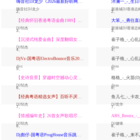
嗨音社DJ龙少《2026最新好听网络伤感歌曲推荐·深爱过的人一生惦记》
嗨音社DJ龙少
新港城DJ香港志
2、
2、
【经典怀旧香港粤语金曲1989】高潮版【DJ邹杰】
DJ邹杰
新港城DJ香港志
3、
3、
【沉浸式纯爱金曲】深度翻唱女声版【DJ邹杰】_
DJ邹杰
djym
4、
4、
DjVz-国粤语ElectroBounce音乐2026讲不出再见怀旧版蹦迪跳舞大碟
djvz
djym
5、
5、
【史诗音景】穿越时空撼动心灵的管弦乐【DJ邹杰】
DJ邹杰
djym
6、
6、
【经典粤语精选女声】百听不厌深度翻唱版【DJ邹杰】_
DJ邹杰
DJ觉华
7、
7、
【情感编年史】26首女声歌唱尽从暗恋到放下的全部【DJ邹杰】
DJ邹杰
DJ健锋
8、
8、
Dj彪仔-国粤语ProgHouse音乐跳舞街vs心要让你听见串烧Vol.39