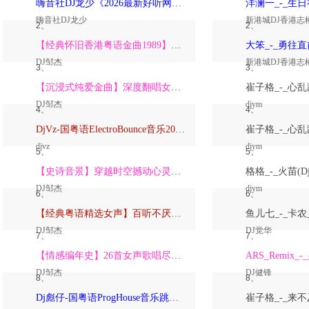
嗨音社DJ龙少《2026最新好听网络伤感歌曲推荐·深爱过的人一生惦记》
嗨音社DJ龙少
新港城DJ香港志
2、
2、
【经典怀旧香港粤语金曲1989】高潮版【DJ邹杰】
DJ邹杰
新港城DJ香港志
3、
3、
【沉浸式纯爱金曲】深度翻唱女声版【DJ邹杰】_
DJ邹杰
djym
4、
4、
DjVz-国粤语ElectroBounce音乐2026讲不出再见怀旧版蹦迪跳舞大碟
djvz
djym
5、
5、
【史诗音景】穿越时空撼动心灵的管弦乐【DJ邹杰】
DJ邹杰
djym
6、
6、
【经典粤语精选女声】百听不厌深度翻唱版【DJ邹杰】_
DJ邹杰
DJ觉华
7、
7、
【情感编年史】26首女声歌唱尽从暗恋到放下的全部【DJ邹杰】
DJ邹杰
DJ健锋
8、
8、
Dj彪仔-国粤语ProgHouse音乐跳舞街vs心要让你听见串烧Vol.39