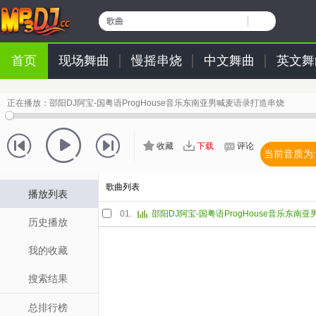
歌曲
首页
现场舞曲
慢摇串烧
中文舞曲
英文舞
正在播放：
邵阳DJ阿宝-国粤语ProgHouse音乐东南亚男喊麦语录打造串烧
收藏
下载
评论
当前音质为:
歌曲列表
播放列表
01.
历史播放
我的收藏
搜索结果
总排行榜