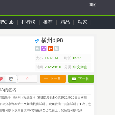
我的
吧Club
排行榜
推荐
精品
独家
横州dj98
大小
14.41 M
时长
05:59
时间
2025/9/10
分类
中文舞曲
0
上一首
下一首
TA的签名
网络歌手《吻别_(改编版)》(横州DJ98Mix)是2025/9/10日由横州
dj98分享到本站
中文舞曲
提供试听， 此dj歌曲一共被试听了
℃
次，您
现在可以下载高音质MP3舞曲到自己电脑上，然后就可以传到