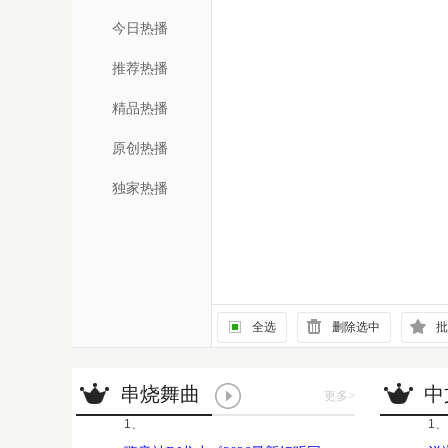
今日热播
推荐热播
精品热播
原创热播
独家热播
全选
删除选中
批
串烧舞曲
中
更多
>
1、
1、