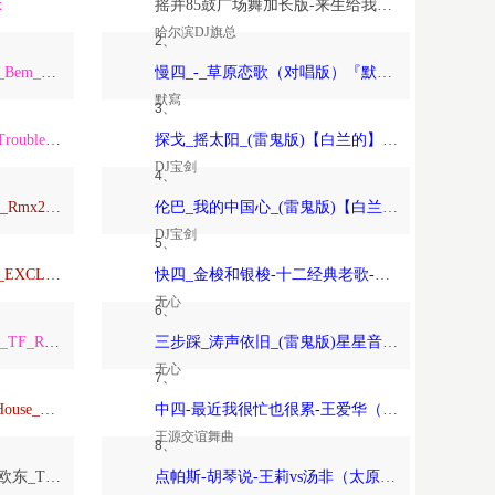
x
摇并85鼓广场舞加长版-来生给我一个家-恰恰恰恰恰【哈尔滨DJ旗总音乐工作室独家制作】
哈尔滨DJ旗总
2、
ARS_Remix_Alisha_x_Paso_Bem_Solto_2K25_ft_Daa_LeemingWart_Alexis
慢四_-_草原恋歌（对唱版）『默寫制作』
默寫
3、
ARS_Remix_The_Night_x_Trouble_Is_A_Friend_x_Forver_Young_2K24…
探戈_摇太阳_(雷鬼版)【白兰的】-宝剑制作
DJ宝剑
4、
Anson_Mixtape_Vina玛田鼓_Rmx2026_150
伦巴_我的中国心_(雷鬼版)【白兰的】-宝剑制作
DJ宝剑
5、
TravoL_ReMix_–_NICOLE_EXCLUSIVE_康熙TOYOKI_落泪_TravoL_HarderMix
快四_金梭和银梭-十二经典老歌-无心制作
无心
6、
TF_Remix_Tha_Federline_–_TF_Remix_DOTARapture_TF_REMIX_2026_VVIP
三步踩_涛声依旧_(雷鬼版)星星音乐屋、晚风音乐屋-无心制作
无心
7、
Psychedelic（Dj欧东_DeepHouse_2026）
中四-最近我很忙也很累-王爱华（太原-王源制作）
王源交谊舞曲
8、
Love_Beyond_the_Sky（DJ欧东_Trance）
点帕斯-胡琴说-王莉vs汤非（太原-王源制作）