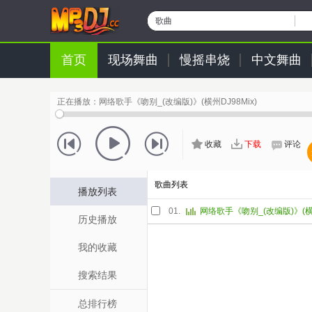
歌曲
首页
现场舞曲
慢摇串烧
中文舞曲
正在播放：
网络歌手《吻别_(改编版)》(横州DJ98Mix)
收藏
下载
评论
歌曲列表
播放列表
01.
网络歌手《吻别_(改编版)》(横州
历史播放
我的收藏
搜索结果
总排行榜