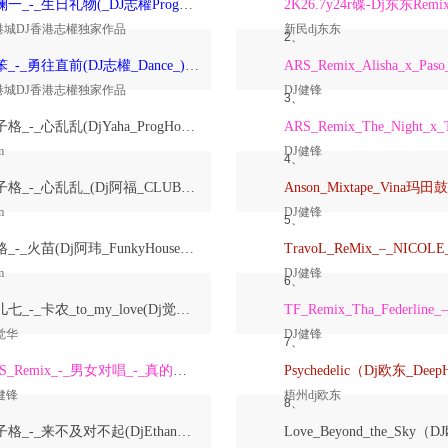
洋澜一_-_生日礼物(_DJ志權ProgHouse_)无心睡眠鼓国语女原创Mix
2K26.7y24r碟-Dj东东Remi
港城DJ香港志權独家作品
新民dj东东
2、
大笨_-_勇往直前(DJ志權_Dance_)粤语男原创Mix
港城DJ香港志權独家作品
DJ健锋
3、
崔子格_-_心乱乱(DjYaha_ProgHouse_Mix国语女)
m
DJ健锋
4、
崔子格_-_心乱乱_(Dj阿福_CLUB_Mix国语女)
m
DJ健锋
5、
格格_-_火苗(Dj阿玮_FunkyHouse_Mix国语女)
m
DJ健锋
6、
鱼儿七_-_卡农_to_my_love(Dj觉华_Electro_Rmx_2026_V2)
觉华
DJ健锋
7、
ARS_Remix_-_男女对唱_-_真的爱着你
健锋
梧州dj欧东
8、
崔子格_-_来不及对不起(DjEthan翊轩_Melbourne_Mix国语女)