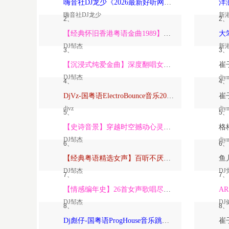
嗨音社DJ龙少《2026最新好听网络伤感歌曲推荐·深爱过的人一生惦记》
嗨音社DJ龙少
新
2、
2、
【经典怀旧香港粤语金曲1989】高潮版【DJ邹杰】
DJ邹杰
新
3、
3、
【沉浸式纯爱金曲】深度翻唱女声版【DJ邹杰】_
DJ邹杰
djy
4、
4、
DjVz-国粤语ElectroBounce音乐2026讲不出再见怀旧版蹦迪跳舞大碟
djvz
djy
5、
5、
【史诗音景】穿越时空撼动心灵的管弦乐【DJ邹杰】
DJ邹杰
djy
6、
6、
【经典粤语精选女声】百听不厌深度翻唱版【DJ邹杰】_
DJ邹杰
DJ
7、
7、
【情感编年史】26首女声歌唱尽从暗恋到放下的全部【DJ邹杰】
DJ邹杰
DJ
8、
8、
Dj彪仔-国粤语ProgHouse音乐跳舞街vs心要让你听见串烧Vol.39