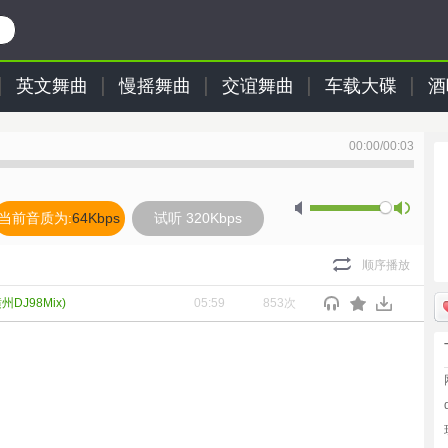
英文舞曲
慢摇舞曲
交谊舞曲
车载大碟
酒
00:00
/
00:03
当前音质为:
64Kbps
试听 320Kbps
顺序播放
DJ98Mix)
05:59
853次