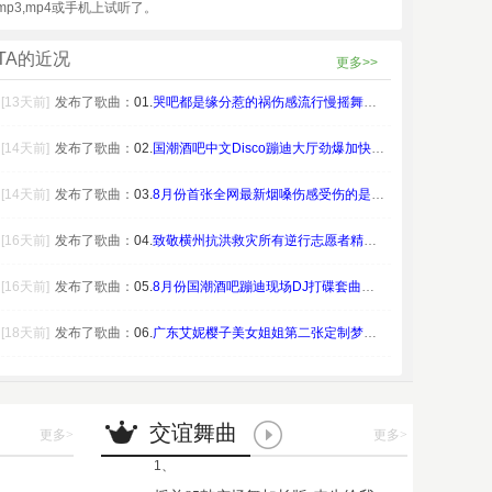
mp3,mp4或手机上试听了。
TA的近况
更多>>
[13天前]
发布了歌曲：
01.
哭吧都是缘分惹的祸伤感流行慢摇舞曲DJ打碟套
[14天前]
发布了歌曲：
02.
国潮酒吧中文Disco蹦迪大厅劲爆加快气氛D
[14天前]
发布了歌曲：
03.
8月份首张全网最新烟嗓伤感受伤的是我HiFi
[16天前]
发布了歌曲：
04.
致敬横州抗洪救灾所有逆行志愿者精忠报国DJ打
[16天前]
发布了歌曲：
05.
8月份国潮酒吧蹦迪现场DJ打碟套曲慢摇开场东
[18天前]
发布了歌曲：
06.
广东艾妮樱子美女姐姐第二张定制梦仍是一样DJ
交谊舞曲
更多
>
更多
>
1、