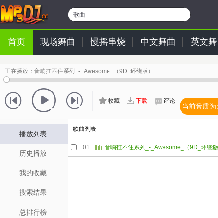
歌曲
首页
现场舞曲
慢摇串烧
中文舞曲
英文舞
正在播放：
音响扛不住系列_-_Awesome_（9D_环绕版）
收藏
下载
评论
当前音质为:
歌曲列表
播放列表
01.
音响扛不住系列_-_Awesome_（9D_环绕
历史播放
我的收藏
搜索结果
总排行榜