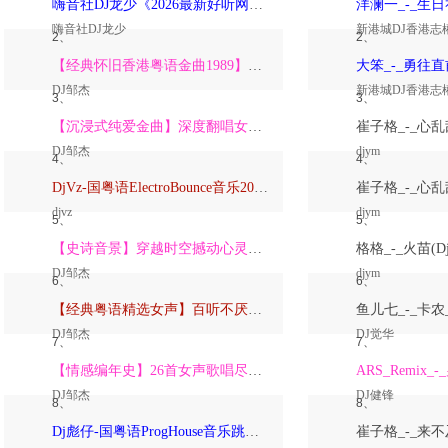
嗨音社DJ龙少《2026最新好听网络伤感歌曲推荐·深爱过的人一生惦记》
嗨音社DJ龙少
新港城DJ香港志
2、
2、
【经典怀旧香港粤语金曲1989】高潮版【DJ邹杰】
DJ邹杰
新港城DJ香港志
3、
3、
【沉浸式纯爱金曲】深度翻唱女声版【DJ邹杰】_
DJ邹杰
djym
4、
4、
DjVz-国粤语ElectroBounce音乐2026讲不出再见怀旧版蹦迪跳舞大碟
djvz
djym
5、
5、
【史诗音景】穿越时空撼动心灵的管弦乐【DJ邹杰】
DJ邹杰
djym
6、
6、
【经典粤语精选女声】百听不厌深度翻唱版【DJ邹杰】_
DJ邹杰
DJ觉华
7、
7、
【情感编年史】26首女声歌唱尽从暗恋到放下的全部【DJ邹杰】
DJ邹杰
DJ健锋
8、
8、
Dj彪仔-国粤语ProgHouse音乐跳舞街vs心要让你听见串烧Vol.39