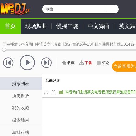
歌曲
首页
现场舞曲
慢摇串烧
中文舞曲
英文舞
正在播放：
抖音热门主流英文电音夜店流行舞池必备DJ打碟套曲慢摇车载CD1432(横州
收藏
下载
评论
当前音质为:
歌曲列表
播放列表
01.
历史播放
我的收藏
搜索结果
总排行榜