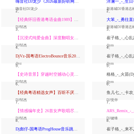
嗨音社DJ龙少《2026最新好听网络伤感歌曲推荐·深爱过的人一生惦记》
嗨音社DJ龙少
新港城DJ香港志
2、
2、
【经典怀旧香港粤语金曲1989】高潮版【DJ邹杰】
DJ邹杰
新港城DJ香港志
3、
3、
【沉浸式纯爱金曲】深度翻唱女声版【DJ邹杰】_
DJ邹杰
djym
4、
4、
DjVz-国粤语ElectroBounce音乐2026讲不出再见怀旧版蹦迪跳舞大碟
djvz
djym
5、
5、
【史诗音景】穿越时空撼动心灵的管弦乐【DJ邹杰】
DJ邹杰
djym
6、
6、
【经典粤语精选女声】百听不厌深度翻唱版【DJ邹杰】_
DJ邹杰
DJ觉华
7、
7、
【情感编年史】26首女声歌唱尽从暗恋到放下的全部【DJ邹杰】
DJ邹杰
DJ健锋
8、
8、
Dj彪仔-国粤语ProgHouse音乐跳舞街vs心要让你听见串烧Vol.39