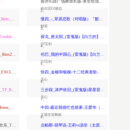
x
摇并85鼓广场舞加长版-来生给我一个家-恰恰恰恰恰【哈尔滨DJ旗总音乐工作室独家制作】
哈尔滨DJ旗总
2、
ARS_Remix_Alisha_x_Paso_Bem_Solto_2K25_ft_Daa_LeemingWart_Alexis
慢四_-_草原恋歌（对唱版）『默寫制作』
默寫
3、
ARS_Remix_The_Night_x_Trouble_Is_A_Friend_x_Forver_Young_2K24…
探戈_摇太阳_(雷鬼版)【白兰的】-宝剑制作
DJ宝剑
4、
Anson_Mixtape_Vina玛田鼓_Rmx2026_150
伦巴_我的中国心_(雷鬼版)【白兰的】-宝剑制作
DJ宝剑
5、
TravoL_ReMix_–_NICOLE_EXCLUSIVE_康熙TOYOKI_落泪_TravoL_HarderMix
快四_金梭和银梭-十二经典老歌-无心制作
无心
6、
TF_Remix_Tha_Federline_–_TF_Remix_DOTARapture_TF_REMIX_2026_VVIP
三步踩_涛声依旧_(雷鬼版)星星音乐屋、晚风音乐屋-无心制作
无心
7、
Psychedelic（Dj欧东_DeepHouse_2026）
中四-最近我很忙也很累-王爱华（太原-王源制作）
王源交谊舞曲
8、
Love_Beyond_the_Sky（DJ欧东_Trance）
点帕斯-胡琴说-王莉vs汤非（太原-王源制作）