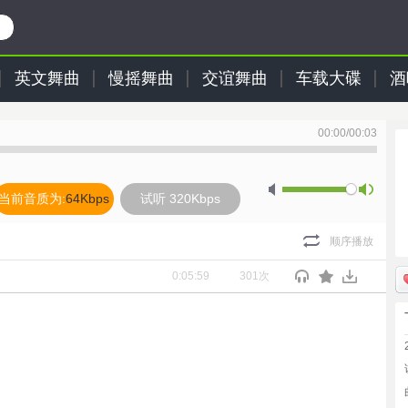
英文舞曲
慢摇舞曲
交谊舞曲
车载大碟
酒
00:00
/
00:03
当前音质为:
64Kbps
试听 320Kbps
顺序播放
0:05:59
301次