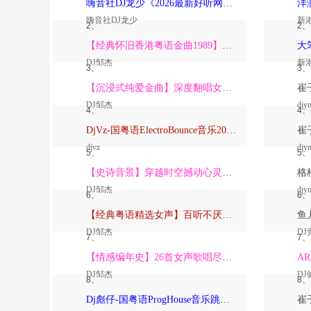
嗨音社DJ龙少《2026最新好听网络伤感歌曲推荐·深爱过的人一生惦记》
嗨音社DJ龙少
新
2、
2、
【经典怀旧香港粤语金曲1989】高潮版【DJ邹杰】
DJ邹杰
新
3、
3、
【沉浸式纯爱金曲】深度翻唱女声版【DJ邹杰】_
DJ邹杰
djy
4、
4、
DjVz-国粤语ElectroBounce音乐2026讲不出再见怀旧版蹦迪跳舞大碟
djvz
djy
5、
5、
【史诗音景】穿越时空撼动心灵的管弦乐【DJ邹杰】
DJ邹杰
djy
6、
6、
【经典粤语精选女声】百听不厌深度翻唱版【DJ邹杰】_
DJ邹杰
DJ
7、
7、
【情感编年史】26首女声歌唱尽从暗恋到放下的全部【DJ邹杰】
DJ邹杰
DJ
8、
8、
Dj彪仔-国粤语ProgHouse音乐跳舞街vs心要让你听见串烧Vol.39