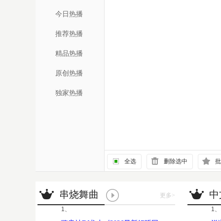
今日热播
推荐热播
精品热播
原创热播
独家热播
全选
删除选中
批
串烧舞曲
中
更多
>
1、
1、