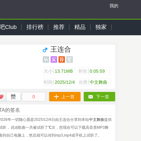
我的
吧Club
排行榜
推荐
精品
独家
王连合
大小
13.71MB
时长
0:05:59
时间
2025/12/4
分类
中文舞曲
0
上一首
下一首
TA的签名
2026年一切随心愿是2025/12/4日由王连合分享到本站
中文舞曲
提供
试听， 此dj歌曲一共被试听了
℃
次，您现在可以下载高音质MP3舞
曲到自己电脑上，然后就可以传到mp3,mp4或手机上试听了。