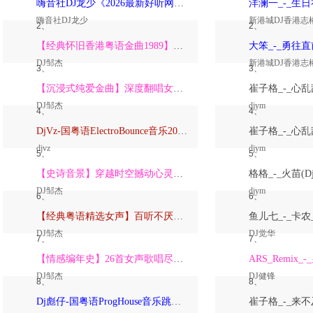
嗨音社DJ龙少《2026最新好听网络伤感歌曲推荐·深爱过的人一生惦记》
嗨音社DJ龙少
新港城DJ香港志
2、
2、
【经典怀旧香港粤语金曲1989】高潮版【DJ邹杰】
DJ邹杰
新港城DJ香港志
3、
3、
【沉浸式纯爱金曲】深度翻唱女声版【DJ邹杰】_
DJ邹杰
djym
4、
4、
DjVz-国粤语ElectroBounce音乐2026讲不出再见怀旧版蹦迪跳舞大碟
djvz
djym
5、
5、
【史诗音景】穿越时空撼动心灵的管弦乐【DJ邹杰】
DJ邹杰
djym
6、
6、
【经典粤语精选女声】百听不厌深度翻唱版【DJ邹杰】_
DJ邹杰
DJ觉华
7、
7、
【情感编年史】26首女声歌唱尽从暗恋到放下的全部【DJ邹杰】
DJ邹杰
DJ健锋
8、
8、
Dj彪仔-国粤语ProgHouse音乐跳舞街vs心要让你听见串烧Vol.39