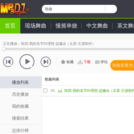
歌曲
首页
现场舞曲
慢摇串烧
中文舞曲
英文舞
正在播放：
快四-我的名字叫理想-赵鑫dj（太原-王源制作）
收藏
下载
评论
当前音质为:
歌曲列表
播放列表
01.
快四-我的名字叫理想-赵鑫dj（太原-王源制
历史播放
我的收藏
搜索结果
总排行榜