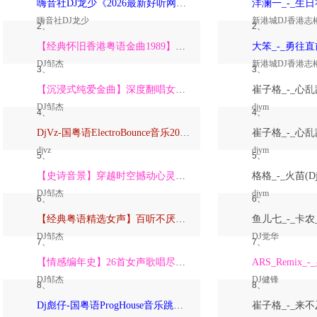
嗨音社DJ龙少《2026最新好听网络伤感歌曲推荐·深爱过的人一生惦记》
嗨音社DJ龙少
新港城DJ香港志
2、
2、
【经典怀旧香港粤语金曲1989】高潮版【DJ邹杰】
DJ邹杰
新港城DJ香港志
3、
3、
【沉浸式纯爱金曲】深度翻唱女声版【DJ邹杰】_
DJ邹杰
djym
4、
4、
DjVz-国粤语ElectroBounce音乐2026讲不出再见怀旧版蹦迪跳舞大碟
djvz
djym
5、
5、
【史诗音景】穿越时空撼动心灵的管弦乐【DJ邹杰】
DJ邹杰
djym
6、
6、
【经典粤语精选女声】百听不厌深度翻唱版【DJ邹杰】_
DJ邹杰
DJ觉华
7、
7、
【情感编年史】26首女声歌唱尽从暗恋到放下的全部【DJ邹杰】
DJ邹杰
DJ健锋
8、
8、
Dj彪仔-国粤语ProgHouse音乐跳舞街vs心要让你听见串烧Vol.39