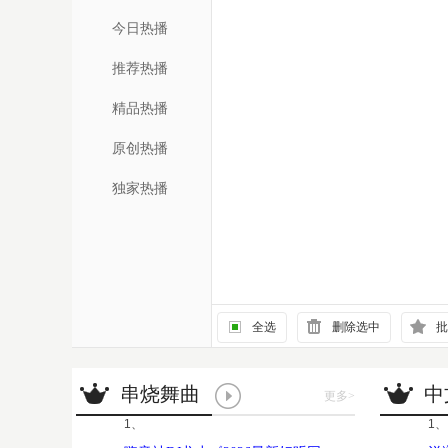
今日热播
推荐热播
精品热播
原创热播
独家热播
全选
删除选中
批
串烧舞曲
中
更多
>
1、
1、