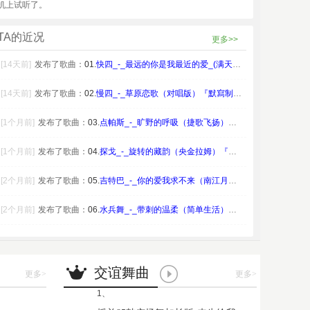
机上试听了。
TA的近况
更多>>
[14天前]
发布了歌曲：
01.
快四_-_最远的你是我最近的爱_(满天星尘)
[14天前]
发布了歌曲：
02.
慢四_-_草原恋歌（对唱版）『默寫制作』
[1个月前]
发布了歌曲：
03.
点帕斯_-_旷野的呼吸（捷歌飞扬）『默寫制作
[1个月前]
发布了歌曲：
04.
探戈_-_旋转的藏韵（央金拉姆）『默寫制作』
[2个月前]
发布了歌曲：
05.
吉特巴_-_你的爱我求不来（南江月）『默寫制
[2个月前]
发布了歌曲：
06.
水兵舞_-_带刺的温柔（简单生活）『默寫制作
交谊舞曲
更多
>
更多
>
1、