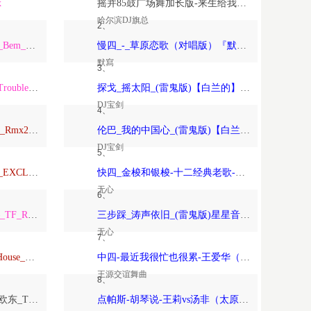
x
摇并85鼓广场舞加长版-来生给我一个家-恰恰恰恰恰【哈尔滨DJ旗总音乐工作室独家制作】
哈尔滨DJ旗总
2、
ARS_Remix_Alisha_x_Paso_Bem_Solto_2K25_ft_Daa_LeemingWart_Alexis
慢四_-_草原恋歌（对唱版）『默寫制作』
默寫
3、
ARS_Remix_The_Night_x_Trouble_Is_A_Friend_x_Forver_Young_2K24…
探戈_摇太阳_(雷鬼版)【白兰的】-宝剑制作
DJ宝剑
4、
Anson_Mixtape_Vina玛田鼓_Rmx2026_150
伦巴_我的中国心_(雷鬼版)【白兰的】-宝剑制作
DJ宝剑
5、
TravoL_ReMix_–_NICOLE_EXCLUSIVE_康熙TOYOKI_落泪_TravoL_HarderMix
快四_金梭和银梭-十二经典老歌-无心制作
无心
6、
TF_Remix_Tha_Federline_–_TF_Remix_DOTARapture_TF_REMIX_2026_VVIP
三步踩_涛声依旧_(雷鬼版)星星音乐屋、晚风音乐屋-无心制作
无心
7、
Psychedelic（Dj欧东_DeepHouse_2026）
中四-最近我很忙也很累-王爱华（太原-王源制作）
王源交谊舞曲
8、
Love_Beyond_the_Sky（DJ欧东_Trance）
点帕斯-胡琴说-王莉vs汤非（太原-王源制作）