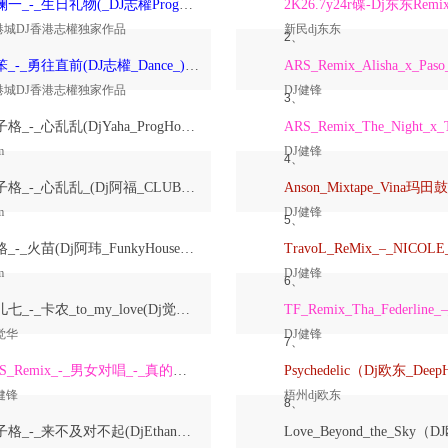
洋澜一_-_生日礼物(_DJ志權ProgHouse_)无心睡眠鼓国语女原创Mix
2K26.7y24r碟-Dj东东Remi
港城DJ香港志權独家作品
新民dj东东
2、
大笨_-_勇往直前(DJ志權_Dance_)粤语男原创Mix
港城DJ香港志權独家作品
DJ健锋
3、
崔子格_-_心乱乱(DjYaha_ProgHouse_Mix国语女)
m
DJ健锋
4、
崔子格_-_心乱乱_(Dj阿福_CLUB_Mix国语女)
m
DJ健锋
5、
格格_-_火苗(Dj阿玮_FunkyHouse_Mix国语女)
m
DJ健锋
6、
鱼儿七_-_卡农_to_my_love(Dj觉华_Electro_Rmx_2026_V2)
觉华
DJ健锋
7、
ARS_Remix_-_男女对唱_-_真的爱着你
健锋
梧州dj欧东
8、
崔子格_-_来不及对不起(DjEthan翊轩_Melbourne_Mix国语女)