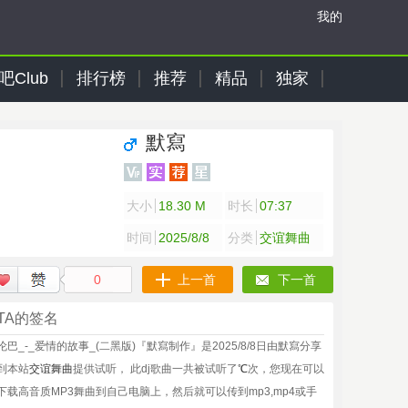
我的
吧Club
排行榜
推荐
精品
独家
默寫
大小
18.30 M
时长
07:37
时间
2025/8/8
分类
交谊舞曲
0
上一首
下一首
TA的签名
伦巴_-_爱情的故事_(二黑版)『默寫制作』是2025/8/8日由默寫分享
到本站
交谊舞曲
提供试听， 此dj歌曲一共被试听了
℃
次，您现在可以
下载高音质MP3舞曲到自己电脑上，然后就可以传到mp3,mp4或手