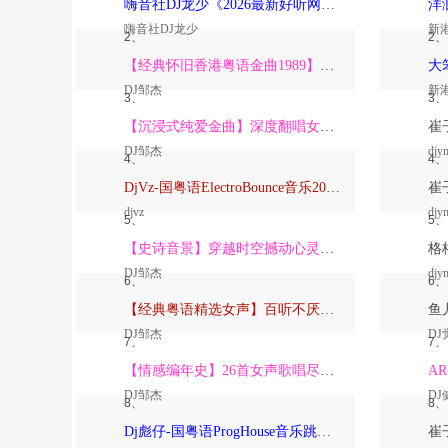
嗨音社DJ龙少《2026最新好听网络伤感歌曲推荐·深爱过的人一生惦记》
嗨音社DJ龙少
新
2、
2、
【经典怀旧香港粤语金曲1989】高潮版【DJ邹杰】
DJ邹杰
新
3、
3、
【沉浸式纯爱金曲】深度翻唱女声版【DJ邹杰】_
DJ邹杰
djy
4、
4、
DjVz-国粤语ElectroBounce音乐2026讲不出再见怀旧版蹦迪跳舞大碟
djvz
djy
5、
5、
【史诗音景】穿越时空撼动心灵的管弦乐【DJ邹杰】
DJ邹杰
djy
6、
6、
【经典粤语精选女声】百听不厌深度翻唱版【DJ邹杰】_
DJ邹杰
DJ
7、
7、
【情感编年史】26首女声歌唱尽从暗恋到放下的全部【DJ邹杰】
DJ邹杰
DJ
8、
8、
Dj彪仔-国粤语ProgHouse音乐跳舞街vs心要让你听见串烧Vol.39