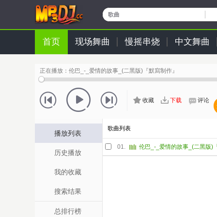
歌曲
首页
现场舞曲
慢摇串烧
中文舞曲
正在播放：
伦巴_-_爱情的故事_(二黑版)『默寫制作』
收藏
下载
评论
歌曲列表
播放列表
01.
伦巴_-_爱情的故事_(二黑版
历史播放
我的收藏
搜索结果
总排行榜