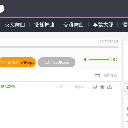
英文舞曲
慢摇舞曲
交谊舞曲
车载大碟
酒
00:00
/
00:03
当前音质为:
64Kbps
试听 320Kbps
顺序播放
)『默寫制作』
07:37
810次