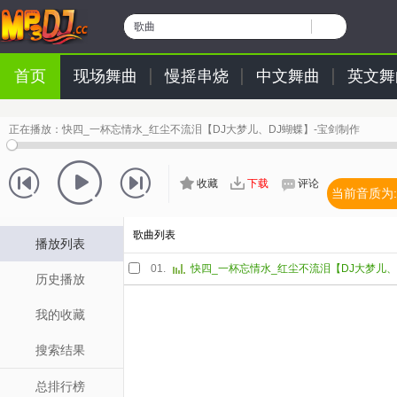
歌曲
首页
现场舞曲
慢摇串烧
中文舞曲
英文舞
正在播放：
快四_一杯忘情水_红尘不流泪【DJ大梦儿、DJ蝴蝶】-宝剑制作
收藏
下载
评论
当前音质为:
歌曲列表
播放列表
01.
历史播放
我的收藏
搜索结果
总排行榜