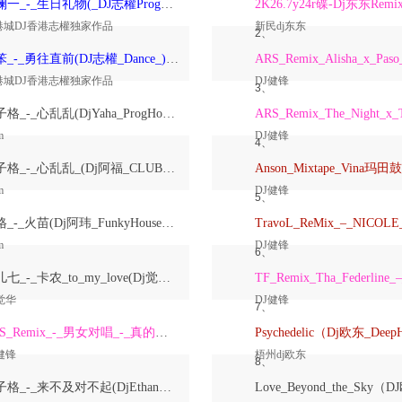
洋澜一_-_生日礼物(_DJ志權ProgHouse_)无心睡眠鼓国语女原创Mix
2K26.7y24r碟-Dj东东Remi
港城DJ香港志權独家作品
新民dj东东
2、
大笨_-_勇往直前(DJ志權_Dance_)粤语男原创Mix
港城DJ香港志權独家作品
DJ健锋
3、
崔子格_-_心乱乱(DjYaha_ProgHouse_Mix国语女)
m
DJ健锋
4、
崔子格_-_心乱乱_(Dj阿福_CLUB_Mix国语女)
m
DJ健锋
5、
格格_-_火苗(Dj阿玮_FunkyHouse_Mix国语女)
m
DJ健锋
6、
鱼儿七_-_卡农_to_my_love(Dj觉华_Electro_Rmx_2026_V2)
觉华
DJ健锋
7、
ARS_Remix_-_男女对唱_-_真的爱着你
健锋
梧州dj欧东
8、
崔子格_-_来不及对不起(DjEthan翊轩_Melbourne_Mix国语女)