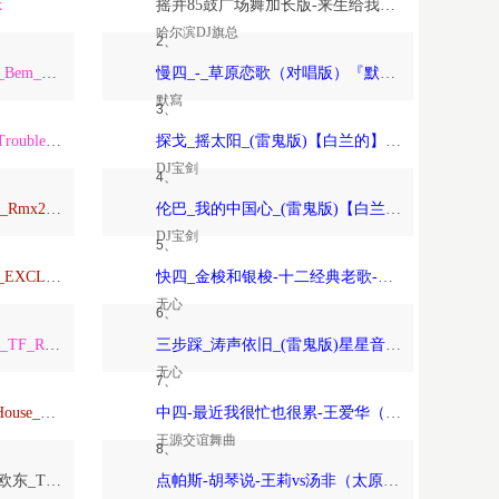
x
摇并85鼓广场舞加长版-来生给我一个家-恰恰恰恰恰【哈尔滨DJ旗总音乐工作室独家制作】
哈尔滨DJ旗总
2、
ARS_Remix_Alisha_x_Paso_Bem_Solto_2K25_ft_Daa_LeemingWart_Alexis
慢四_-_草原恋歌（对唱版）『默寫制作』
默寫
3、
ARS_Remix_The_Night_x_Trouble_Is_A_Friend_x_Forver_Young_2K24…
探戈_摇太阳_(雷鬼版)【白兰的】-宝剑制作
DJ宝剑
4、
Anson_Mixtape_Vina玛田鼓_Rmx2026_150
伦巴_我的中国心_(雷鬼版)【白兰的】-宝剑制作
DJ宝剑
5、
TravoL_ReMix_–_NICOLE_EXCLUSIVE_康熙TOYOKI_落泪_TravoL_HarderMix
快四_金梭和银梭-十二经典老歌-无心制作
无心
6、
TF_Remix_Tha_Federline_–_TF_Remix_DOTARapture_TF_REMIX_2026_VVIP
三步踩_涛声依旧_(雷鬼版)星星音乐屋、晚风音乐屋-无心制作
无心
7、
Psychedelic（Dj欧东_DeepHouse_2026）
中四-最近我很忙也很累-王爱华（太原-王源制作）
王源交谊舞曲
8、
Love_Beyond_the_Sky（DJ欧东_Trance）
点帕斯-胡琴说-王莉vs汤非（太原-王源制作）