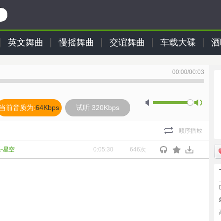
英文舞曲
慢摇舞曲
交谊舞曲
车载大碟
酒
00:00
/
00:03
当前音质为:
64Kbps
试听 320Kbps
顺序播放
-星空
0:05:30
646次