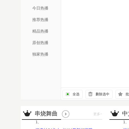
今日热播
推荐热播
精品热播
原创热播
独家热播
全选
删除选中
批
串烧舞曲
中
更多
>
1、
1、