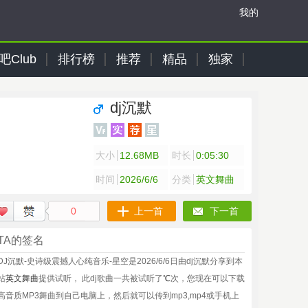
我的
吧Club
排行榜
推荐
精品
独家
dj沉默
大小
12.68MB
时长
0:05:30
时间
2026/6/6
分类
英文舞曲
0
上一首
下一首
TA的签名
DJ沉默-史诗级震撼人心纯音乐-星空是2026/6/6日由dj沉默分享到本
站
英文舞曲
提供试听， 此dj歌曲一共被试听了
℃
次，您现在可以下载
高音质MP3舞曲到自己电脑上，然后就可以传到mp3,mp4或手机上