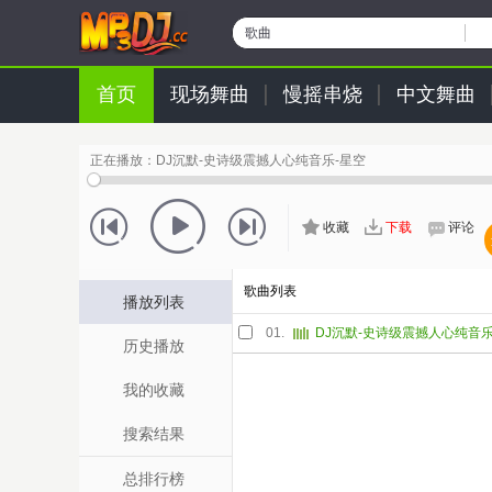
歌曲
首页
现场舞曲
慢摇串烧
中文舞曲
正在播放：
DJ沉默-史诗级震撼人心纯音乐-星空
收藏
下载
评论
歌曲列表
播放列表
01.
DJ沉默-史诗级震撼人心纯音乐
历史播放
我的收藏
搜索结果
总排行榜