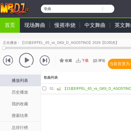
歌曲
首页
现场舞曲
慢摇串烧
中文舞曲
英文舞
正在播放：
【15首EIFFEL_65_vs_GIGI_D_AGOSTINO】2026【DJ邹杰】
收藏
下载
评论
当前音质为:
歌曲列表
播放列表
01.
历史播放
我的收藏
搜索结果
总排行榜