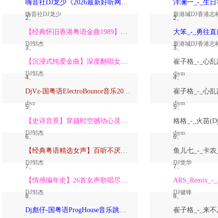
嗨音社DJ龙少《2026最新好听网络伤感歌曲推荐·深爱过的人一生惦记》
嗨音社DJ龙少
新港城DJ香港志
2、
2、
【经典怀旧香港粤语金曲1989】高潮版【DJ邹杰】
DJ邹杰
新港城DJ香港志
3、
3、
【沉浸式纯爱金曲】深度翻唱女声版【DJ邹杰】_
DJ邹杰
djym
4、
4、
DjVz-国粤语ElectroBounce音乐2026讲不出再见怀旧版蹦迪跳舞大碟
djvz
djym
5、
5、
【史诗音景】穿越时空撼动心灵的管弦乐【DJ邹杰】
DJ邹杰
djym
6、
6、
【经典粤语精选女声】百听不厌深度翻唱版【DJ邹杰】_
DJ邹杰
DJ觉华
7、
7、
【情感编年史】26首女声歌唱尽从暗恋到放下的全部【DJ邹杰】
DJ邹杰
DJ健锋
8、
8、
Dj彪仔-国粤语ProgHouse音乐跳舞街vs心要让你听见串烧Vol.39