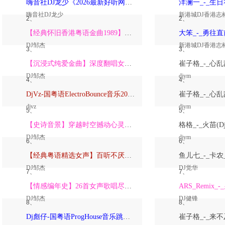
嗨音社DJ龙少《2026最新好听网络伤感歌曲推荐·深爱过的人一生惦记》
嗨音社DJ龙少
新港城DJ香港志
2、
2、
【经典怀旧香港粤语金曲1989】高潮版【DJ邹杰】
DJ邹杰
新港城DJ香港志
3、
3、
【沉浸式纯爱金曲】深度翻唱女声版【DJ邹杰】_
DJ邹杰
djym
4、
4、
DjVz-国粤语ElectroBounce音乐2026讲不出再见怀旧版蹦迪跳舞大碟
djvz
djym
5、
5、
【史诗音景】穿越时空撼动心灵的管弦乐【DJ邹杰】
DJ邹杰
djym
6、
6、
【经典粤语精选女声】百听不厌深度翻唱版【DJ邹杰】_
DJ邹杰
DJ觉华
7、
7、
【情感编年史】26首女声歌唱尽从暗恋到放下的全部【DJ邹杰】
DJ邹杰
DJ健锋
8、
8、
Dj彪仔-国粤语ProgHouse音乐跳舞街vs心要让你听见串烧Vol.39