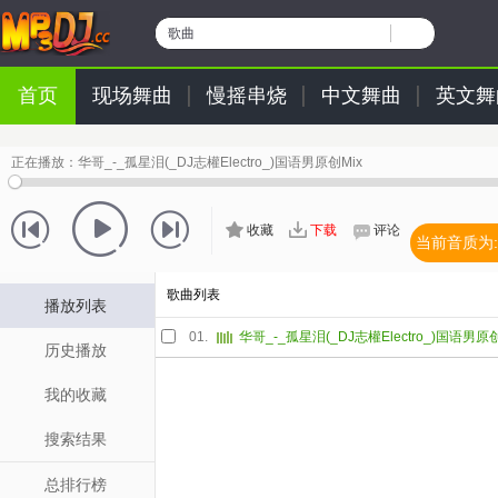
歌曲
首页
现场舞曲
慢摇串烧
中文舞曲
英文舞
正在播放：
华哥_-_孤星泪(_DJ志權Electro_)国语男原创Mix
收藏
下载
评论
当前音质为:
歌曲列表
播放列表
01.
华哥_-_孤星泪(_DJ志權Electro_)国语男原创
历史播放
我的收藏
搜索结果
总排行榜