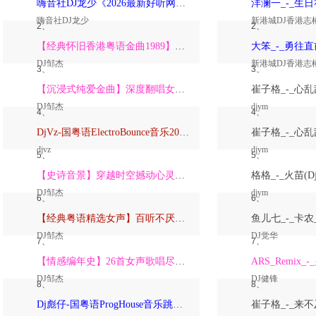
嗨音社DJ龙少《2026最新好听网络伤感歌曲推荐·深爱过的人一生惦记》
嗨音社DJ龙少
新港城DJ香港志
2、
2、
【经典怀旧香港粤语金曲1989】高潮版【DJ邹杰】
DJ邹杰
新港城DJ香港志
3、
3、
【沉浸式纯爱金曲】深度翻唱女声版【DJ邹杰】_
DJ邹杰
djym
4、
4、
DjVz-国粤语ElectroBounce音乐2026讲不出再见怀旧版蹦迪跳舞大碟
djvz
djym
5、
5、
【史诗音景】穿越时空撼动心灵的管弦乐【DJ邹杰】
DJ邹杰
djym
6、
6、
【经典粤语精选女声】百听不厌深度翻唱版【DJ邹杰】_
DJ邹杰
DJ觉华
7、
7、
【情感编年史】26首女声歌唱尽从暗恋到放下的全部【DJ邹杰】
DJ邹杰
DJ健锋
8、
8、
Dj彪仔-国粤语ProgHouse音乐跳舞街vs心要让你听见串烧Vol.39