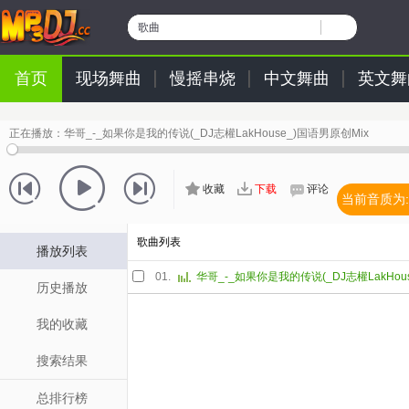
歌曲
首页
现场舞曲
慢摇串烧
中文舞曲
英文舞
正在播放：
华哥_-_如果你是我的传说(_DJ志權LakHouse_)国语男原创Mix
收藏
下载
评论
当前音质为:
歌曲列表
播放列表
01.
历史播放
我的收藏
搜索结果
总排行榜