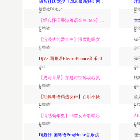
嗨音社DJ龙少《2026最新好听网络伤感歌曲推荐·深爱过的人一生惦记》
嗨音社DJ龙少
新
2、
2、
【经典怀旧香港粤语金曲1989】高潮版【DJ邹杰】
DJ邹杰
新
3、
3、
【沉浸式纯爱金曲】深度翻唱女声版【DJ邹杰】_
DJ邹杰
djy
4、
4、
DjVz-国粤语ElectroBounce音乐2026讲不出再见怀旧版蹦迪跳舞大碟
djvz
djy
5、
5、
【史诗音景】穿越时空撼动心灵的管弦乐【DJ邹杰】
DJ邹杰
djy
6、
6、
【经典粤语精选女声】百听不厌深度翻唱版【DJ邹杰】_
DJ邹杰
DJ
7、
7、
【情感编年史】26首女声歌唱尽从暗恋到放下的全部【DJ邹杰】
DJ邹杰
DJ
8、
8、
Dj彪仔-国粤语ProgHouse音乐跳舞街vs心要让你听见串烧Vol.39