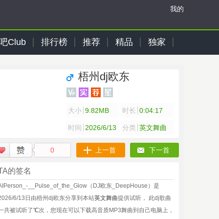
我的
吧Club
排行榜
推荐
精品
独家
梧州dj欧东
大小
9.82MB
时长
0:04:17
时间
2026/6/13
分类
英文舞曲
0
上一首
下一首
TA的签名
AIPerson_-__Pulse_of_the_Glow（DJ欧东_DeepHouse）是
2026/6/13日由梧州dj欧东分享到本站
英文舞曲
提供试听， 此dj歌曲
一共被试听了
℃
次，您现在可以下载高音质MP3舞曲到自己电脑上，