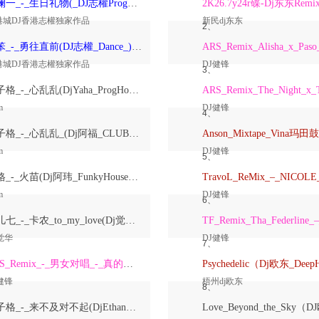
洋澜一_-_生日礼物(_DJ志權ProgHouse_)无心睡眠鼓国语女原创Mix
2K26.7y24r碟-Dj东东Remi
港城DJ香港志權独家作品
新民dj东东
2、
大笨_-_勇往直前(DJ志權_Dance_)粤语男原创Mix
港城DJ香港志權独家作品
DJ健锋
3、
崔子格_-_心乱乱(DjYaha_ProgHouse_Mix国语女)
m
DJ健锋
4、
崔子格_-_心乱乱_(Dj阿福_CLUB_Mix国语女)
m
DJ健锋
5、
格格_-_火苗(Dj阿玮_FunkyHouse_Mix国语女)
m
DJ健锋
6、
鱼儿七_-_卡农_to_my_love(Dj觉华_Electro_Rmx_2026_V2)
觉华
DJ健锋
7、
ARS_Remix_-_男女对唱_-_真的爱着你
健锋
梧州dj欧东
8、
崔子格_-_来不及对不起(DjEthan翊轩_Melbourne_Mix国语女)