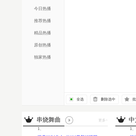
今日热播
推荐热播
精品热播
原创热播
独家热播
全选
删除选中
批
串烧舞曲
中
更多
>
1、
1、