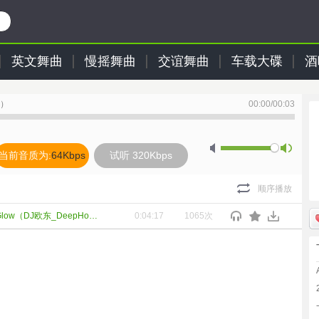
英文舞曲
慢摇舞曲
交谊舞曲
车载大碟
酒
e）
00:00
/
00:03
当前音质为:
64Kbps
试听 320Kbps
顺序播放
AIPerson_-__Pulse_of_the_Glow（DJ欧东_DeepHouse）
0:04:17
1065次