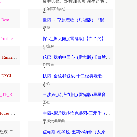
x
摇并85鼓广场舞加长版-来生给我一个家-恰恰恰恰恰【哈尔滨DJ旗总音乐工作室独家制作】
哈尔滨DJ旗总
2、
ARS_Remix_Alisha_x_Paso_Bem_Solto_2K25_ft_Daa_LeemingWart_Alexis
慢四_-_草原恋歌（对唱版）『默寫制作』
默寫
3、
ARS_Remix_The_Night_x_Trouble_Is_A_Friend_x_Forver_Young_2K24…
探戈_摇太阳_(雷鬼版)【白兰的】-宝剑制作
DJ宝剑
4、
Anson_Mixtape_Vina玛田鼓_Rmx2026_150
伦巴_我的中国心_(雷鬼版)【白兰的】-宝剑制作
DJ宝剑
5、
TravoL_ReMix_–_NICOLE_EXCLUSIVE_康熙TOYOKI_落泪_TravoL_HarderMix
快四_金梭和银梭-十二经典老歌-无心制作
无心
6、
TF_Remix_Tha_Federline_–_TF_Remix_DOTARapture_TF_REMIX_2026_VVIP
三步踩_涛声依旧_(雷鬼版)星星音乐屋、晚风音乐屋-无心制作
无心
7、
Psychedelic（Dj欧东_DeepHouse_2026）
中四-最近我很忙也很累-王爱华（太原-王源制作）
王源交谊舞曲
8、
Love_Beyond_the_Sky（DJ欧东_Trance）
点帕斯-胡琴说-王莉vs汤非（太原-王源制作）