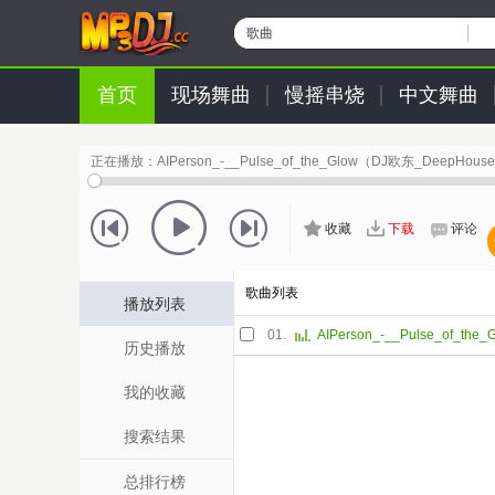
歌曲
首页
现场舞曲
慢摇串烧
中文舞曲
正在播放：
AIPerson_-__Pulse_of_the_Glow（DJ欧东_DeepHous
收藏
下载
评论
歌曲列表
播放列表
01.
历史播放
我的收藏
搜索结果
总排行榜