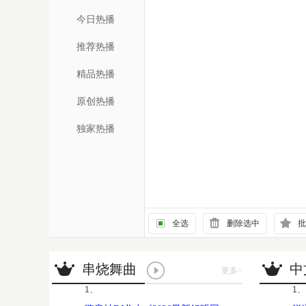
今日热播
推荐热播
精品热播
原创热播
独家热播
全选
删除选中
批
串烧舞曲
中
更多
>
1、
1、