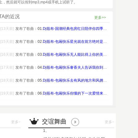
上，然后就可以传到mp3,mp4或手机上试听了。
TA的近况
更多>>
[13天前]
发布了歌曲：
01.
Dj筱布-国潮经典包房红日陪伴你四季都予你E
[15天前]
发布了歌曲：
02.
Dj筱布-包厢快乐星光就在前方绝对是个梦El
[16天前]
发布了歌曲：
03.
Dj筱布-包厢快乐无人能比得上你的美丽Ele
[17天前]
发布了歌曲：
04.
Dj筱布-包厢快乐奢香夫人告诉我你到底爱着谁
[18天前]
发布了歌曲：
05.
Dj筱布-包厢快乐去有风的地方和风拥抱Ele
[19天前]
发布了歌曲：
06.
Dj筱布-包厢快乐你懂的下一次爱情来的时候E
交谊舞曲
更多
>
更多
>
1、