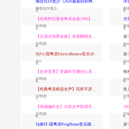
嗨音社DJ龙少《2026最新好听网络伤感歌曲推荐·深爱过的人一生惦记》
嗨音社DJ龙少
新
2、
2、
【经典怀旧香港粤语金曲1989】高潮版【DJ邹杰】
DJ邹杰
新
3、
3、
【沉浸式纯爱金曲】深度翻唱女声版【DJ邹杰】_
DJ邹杰
djy
4、
4、
DjVz-国粤语ElectroBounce音乐2026讲不出再见怀旧版蹦迪跳舞大碟
djvz
djy
5、
5、
【史诗音景】穿越时空撼动心灵的管弦乐【DJ邹杰】
DJ邹杰
djy
6、
6、
【经典粤语精选女声】百听不厌深度翻唱版【DJ邹杰】_
DJ邹杰
DJ
7、
7、
【情感编年史】26首女声歌唱尽从暗恋到放下的全部【DJ邹杰】
DJ邹杰
DJ
8、
8、
Dj彪仔-国粤语ProgHouse音乐跳舞街vs心要让你听见串烧Vol.39