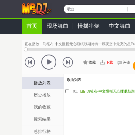
歌曲
首页
现场舞曲
慢摇串烧
中文舞曲
正在播放：
Dj筱布-中文慢摇无心睡眠鼓期待有一颗夜空中最亮的星Pro
收藏
下载
评论
歌曲列表
播放列表
01.
历史播放
我的收藏
搜索结果
总排行榜