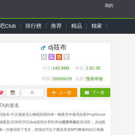
我的
吧Club
排行榜
推荐
精品
独家
dj筱布
大小
140.99M
时长
1:01:35
时间
2026/6/29
分类
慢摇串烧
0
上一首
下一首
TA的签名
Dj筱布-中文慢摇无心睡眠鼓期待有一颗夜空中最亮的星ProgHouse
靓碟是2026/6/29日由dj筱布分享到本站
慢摇串烧
提供试听， 此dj歌
曲一共被试听了
℃
次，您现在可以下载高音质MP3舞曲到自己电脑