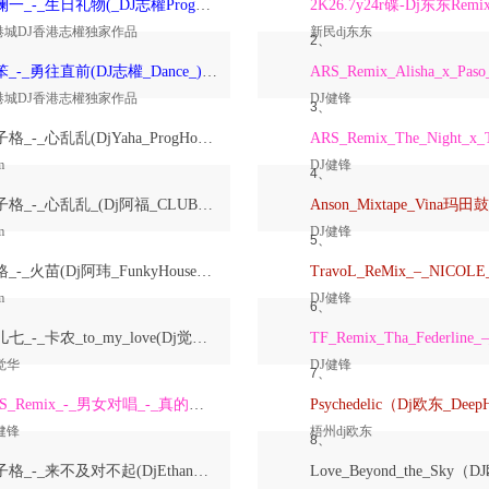
洋澜一_-_生日礼物(_DJ志權ProgHouse_)无心睡眠鼓国语女原创Mix
2K26.7y24r碟-Dj东东Remi
港城DJ香港志權独家作品
新民dj东东
2、
大笨_-_勇往直前(DJ志權_Dance_)粤语男原创Mix
港城DJ香港志權独家作品
DJ健锋
3、
崔子格_-_心乱乱(DjYaha_ProgHouse_Mix国语女)
m
DJ健锋
4、
崔子格_-_心乱乱_(Dj阿福_CLUB_Mix国语女)
m
DJ健锋
5、
格格_-_火苗(Dj阿玮_FunkyHouse_Mix国语女)
m
DJ健锋
6、
鱼儿七_-_卡农_to_my_love(Dj觉华_Electro_Rmx_2026_V2)
觉华
DJ健锋
7、
ARS_Remix_-_男女对唱_-_真的爱着你
健锋
梧州dj欧东
8、
崔子格_-_来不及对不起(DjEthan翊轩_Melbourne_Mix国语女)