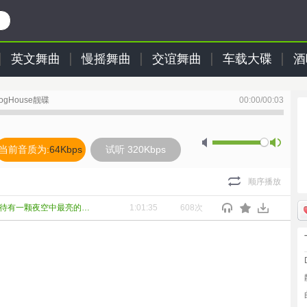
英文舞曲
慢摇舞曲
交谊舞曲
车载大碟
酒
gHouse靓碟
00:00
/
00:03
当前音质为:
64Kbps
试听 320Kbps
顺序播放
Dj筱布-中文慢摇无心睡眠鼓期待有一颗夜空中最亮的星ProgHouse靓碟
1:01:35
608次