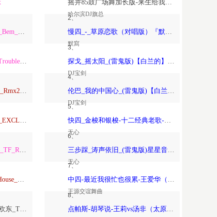
x
摇并85鼓广场舞加长版-来生给我一个家-恰恰恰恰恰【哈尔滨DJ旗总音乐工作室独家制作】
哈尔滨DJ旗总
2、
ARS_Remix_Alisha_x_Paso_Bem_Solto_2K25_ft_Daa_LeemingWart_Alexis
慢四_-_草原恋歌（对唱版）『默寫制作』
默寫
3、
ARS_Remix_The_Night_x_Trouble_Is_A_Friend_x_Forver_Young_2K24…
探戈_摇太阳_(雷鬼版)【白兰的】-宝剑制作
DJ宝剑
4、
Anson_Mixtape_Vina玛田鼓_Rmx2026_150
伦巴_我的中国心_(雷鬼版)【白兰的】-宝剑制作
DJ宝剑
5、
TravoL_ReMix_–_NICOLE_EXCLUSIVE_康熙TOYOKI_落泪_TravoL_HarderMix
快四_金梭和银梭-十二经典老歌-无心制作
无心
6、
TF_Remix_Tha_Federline_–_TF_Remix_DOTARapture_TF_REMIX_2026_VVIP
三步踩_涛声依旧_(雷鬼版)星星音乐屋、晚风音乐屋-无心制作
无心
7、
Psychedelic（Dj欧东_DeepHouse_2026）
中四-最近我很忙也很累-王爱华（太原-王源制作）
王源交谊舞曲
8、
Love_Beyond_the_Sky（DJ欧东_Trance）
点帕斯-胡琴说-王莉vs汤非（太原-王源制作）