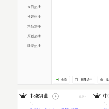
今日热播
推荐热播
精品热播
原创热播
独家热播
全选
删除选中
批
串烧舞曲
中
更多
>
1、
1、