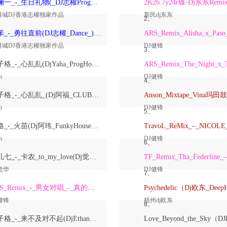
洋澜一_-_生日礼物(_DJ志權ProgHouse_)无心睡眠鼓国语女原创Mix
2K26.7y24r碟-Dj东东Remi
港城DJ香港志權独家作品
新民dj东东
2、
大笨_-_勇往直前(DJ志權_Dance_)粤语男原创Mix
港城DJ香港志權独家作品
DJ健锋
3、
崔子格_-_心乱乱(DjYaha_ProgHouse_Mix国语女)
m
DJ健锋
4、
崔子格_-_心乱乱_(Dj阿福_CLUB_Mix国语女)
m
DJ健锋
5、
格格_-_火苗(Dj阿玮_FunkyHouse_Mix国语女)
m
DJ健锋
6、
鱼儿七_-_卡农_to_my_love(Dj觉华_Electro_Rmx_2026_V2)
觉华
DJ健锋
7、
ARS_Remix_-_男女对唱_-_真的爱着你
健锋
梧州dj欧东
8、
崔子格_-_来不及对不起(DjEthan翊轩_Melbourne_Mix国语女)