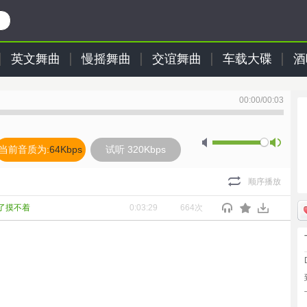
英文舞曲
慢摇舞曲
交谊舞曲
车载大碟
酒
00:00
/
00:03
当前音质为:
64Kbps
试听 320Kbps
顺序播放
热了摸不着
0:03:29
664次