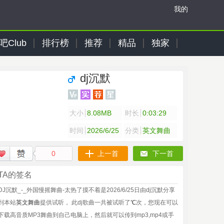
我的
吧Club
排行榜
推荐
精品
独家
dj沉默
大小
8.08MB
时长
0:03:29
时间
2026/6/25
分类
英文舞曲
0
上一首
下一首
TA的签名
DJ沉默_-_外国慢摇舞曲-太热了摸不着是2026/6/25日由dj沉默分享
到本站
英文舞曲
提供试听， 此dj歌曲一共被试听了
℃
次，您现在可以
下载高音质MP3舞曲到自己电脑上，然后就可以传到mp3,mp4或手