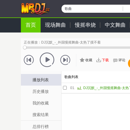
歌曲
首页
现场舞曲
慢摇串烧
中文舞曲
正在播放：
DJ沉默_-_外国慢摇舞曲-太热了摸不着
收藏
下载
评论
歌曲列表
播放列表
01.
DJ沉默_-_外国慢摇舞曲-太
历史播放
我的收藏
搜索结果
总排行榜