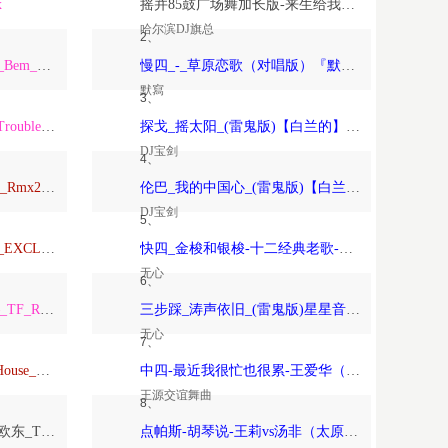
x
摇并85鼓广场舞加长版-来生给我一个家-恰恰恰恰恰【哈尔滨DJ旗总音乐工作室独家制作】
哈尔滨DJ旗总
2、
ARS_Remix_Alisha_x_Paso_Bem_Solto_2K25_ft_Daa_LeemingWart_Alexis
慢四_-_草原恋歌（对唱版）『默寫制作』
默寫
3、
ARS_Remix_The_Night_x_Trouble_Is_A_Friend_x_Forver_Young_2K24…
探戈_摇太阳_(雷鬼版)【白兰的】-宝剑制作
DJ宝剑
4、
Anson_Mixtape_Vina玛田鼓_Rmx2026_150
伦巴_我的中国心_(雷鬼版)【白兰的】-宝剑制作
DJ宝剑
5、
TravoL_ReMix_–_NICOLE_EXCLUSIVE_康熙TOYOKI_落泪_TravoL_HarderMix
快四_金梭和银梭-十二经典老歌-无心制作
无心
6、
TF_Remix_Tha_Federline_–_TF_Remix_DOTARapture_TF_REMIX_2026_VVIP
三步踩_涛声依旧_(雷鬼版)星星音乐屋、晚风音乐屋-无心制作
无心
7、
Psychedelic（Dj欧东_DeepHouse_2026）
中四-最近我很忙也很累-王爱华（太原-王源制作）
王源交谊舞曲
8、
Love_Beyond_the_Sky（DJ欧东_Trance）
点帕斯-胡琴说-王莉vs汤非（太原-王源制作）