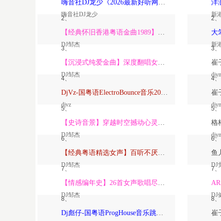
嗨音社DJ龙少《2026最新好听网络伤感歌曲推荐·深爱过的人一生惦记》
嗨音社DJ龙少
新
2、
2、
【经典怀旧香港粤语金曲1989】高潮版【DJ邹杰】
DJ邹杰
新
3、
3、
【沉浸式纯爱金曲】深度翻唱女声版【DJ邹杰】_
DJ邹杰
djy
4、
4、
DjVz-国粤语ElectroBounce音乐2026讲不出再见怀旧版蹦迪跳舞大碟
djvz
djy
5、
5、
【史诗音景】穿越时空撼动心灵的管弦乐【DJ邹杰】
DJ邹杰
djy
6、
6、
【经典粤语精选女声】百听不厌深度翻唱版【DJ邹杰】_
DJ邹杰
DJ
7、
7、
【情感编年史】26首女声歌唱尽从暗恋到放下的全部【DJ邹杰】
DJ邹杰
DJ
8、
8、
Dj彪仔-国粤语ProgHouse音乐跳舞街vs心要让你听见串烧Vol.39