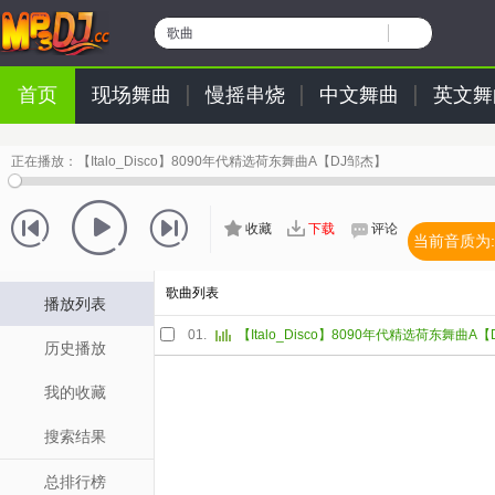
歌曲
首页
现场舞曲
慢摇串烧
中文舞曲
英文舞
正在播放：
【Italo_Disco】8090年代精选荷东舞曲A【DJ邹杰】
收藏
下载
评论
当前音质为:
歌曲列表
播放列表
01.
【Italo_Disco】8090年代精选荷东舞曲A
历史播放
我的收藏
搜索结果
总排行榜