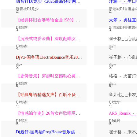
嗨音社DJ龙少《2026最新好听网络伤感歌曲推荐·深爱过的人一生惦记》
嗨音社DJ龙少
新港城DJ香港志
2、
2、
【经典怀旧香港粤语金曲1989】高潮版【DJ邹杰】
DJ邹杰
新港城DJ香港志
3、
3、
【沉浸式纯爱金曲】深度翻唱女声版【DJ邹杰】_
DJ邹杰
djym
4、
4、
DjVz-国粤语ElectroBounce音乐2026讲不出再见怀旧版蹦迪跳舞大碟
djvz
djym
5、
5、
【史诗音景】穿越时空撼动心灵的管弦乐【DJ邹杰】
DJ邹杰
djym
6、
6、
【经典粤语精选女声】百听不厌深度翻唱版【DJ邹杰】_
DJ邹杰
DJ觉华
7、
7、
【情感编年史】26首女声歌唱尽从暗恋到放下的全部【DJ邹杰】
DJ邹杰
DJ健锋
8、
8、
Dj彪仔-国粤语ProgHouse音乐跳舞街vs心要让你听见串烧Vol.39