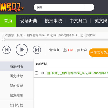
歌曲
首页
现场舞曲
慢摇串烧
中文舞曲
英文舞
正在播放：
庞龙_-_如果你嫁给我(_DJ志權Dance)国语男Dj王志_原创Mix
收藏
下载
评论
当前音质为:
歌曲列表
播放列表
01.
历史播放
我的收藏
搜索结果
总排行榜