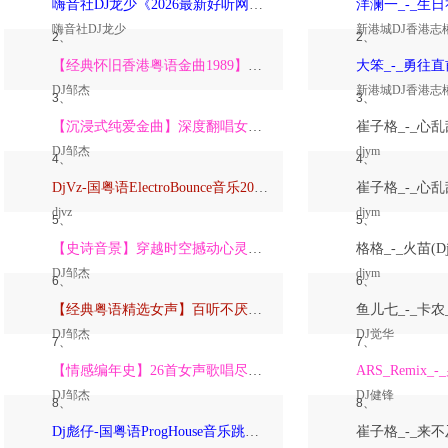
嗨音社DJ龙少《2026最新好听网络伤感歌曲推荐·深爱过的人一生惦记》
嗨音社DJ龙少
新港城DJ香港志
2、
2、
【经典怀旧香港粤语金曲1989】高潮版【DJ邹杰】
DJ邹杰
新港城DJ香港志
3、
3、
【沉浸式纯爱金曲】深度翻唱女声版【DJ邹杰】_
DJ邹杰
djym
4、
4、
DjVz-国粤语ElectroBounce音乐2026讲不出再见怀旧版蹦迪跳舞大碟
djvz
djym
5、
5、
【史诗音景】穿越时空撼动心灵的管弦乐【DJ邹杰】
DJ邹杰
djym
6、
6、
【经典粤语精选女声】百听不厌深度翻唱版【DJ邹杰】_
DJ邹杰
DJ觉华
7、
7、
【情感编年史】26首女声歌唱尽从暗恋到放下的全部【DJ邹杰】
DJ邹杰
DJ健锋
8、
8、
Dj彪仔-国粤语ProgHouse音乐跳舞街vs心要让你听见串烧Vol.39