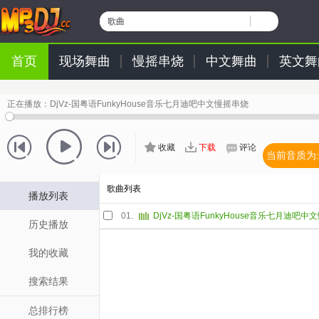
歌曲
首页
现场舞曲
慢摇串烧
中文舞曲
英文舞
正在播放：
DjVz-国粤语FunkyHouse音乐七月迪吧中文慢摇串烧
收藏
下载
评论
当前音质为:
歌曲列表
播放列表
01.
DjVz-国粤语FunkyHouse音乐七月迪吧中
历史播放
我的收藏
搜索结果
总排行榜