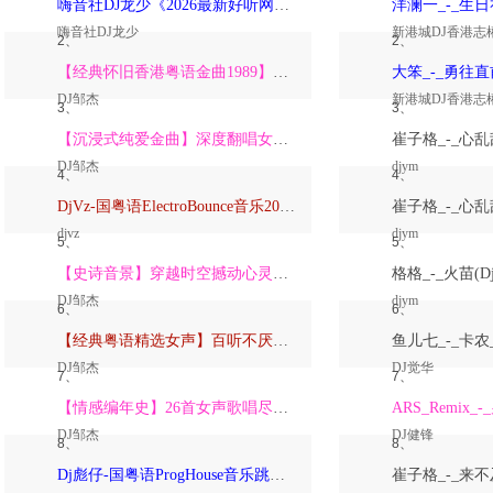
嗨音社DJ龙少《2026最新好听网络伤感歌曲推荐·深爱过的人一生惦记》
嗨音社DJ龙少
新港城DJ香港志
2、
2、
【经典怀旧香港粤语金曲1989】高潮版【DJ邹杰】
DJ邹杰
新港城DJ香港志
3、
3、
【沉浸式纯爱金曲】深度翻唱女声版【DJ邹杰】_
DJ邹杰
djym
4、
4、
DjVz-国粤语ElectroBounce音乐2026讲不出再见怀旧版蹦迪跳舞大碟
djvz
djym
5、
5、
【史诗音景】穿越时空撼动心灵的管弦乐【DJ邹杰】
DJ邹杰
djym
6、
6、
【经典粤语精选女声】百听不厌深度翻唱版【DJ邹杰】_
DJ邹杰
DJ觉华
7、
7、
【情感编年史】26首女声歌唱尽从暗恋到放下的全部【DJ邹杰】
DJ邹杰
DJ健锋
8、
8、
Dj彪仔-国粤语ProgHouse音乐跳舞街vs心要让你听见串烧Vol.39