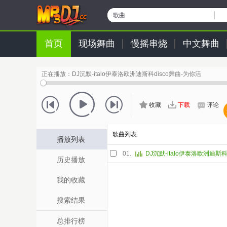
歌曲
首页
现场舞曲
慢摇串烧
中文舞曲
正在播放：
DJ沉默-italo伊泰洛欧洲迪斯科disco舞曲-为你活
收藏
下载
评论
歌曲列表
播放列表
01.
DJ沉默-italo伊泰洛欧洲迪斯科
历史播放
我的收藏
搜索结果
总排行榜