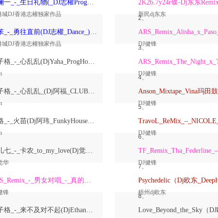
洋澜一_-_生日礼物(_DJ志權ProgHouse_)无心睡眠鼓国语女原创Mix
2K26.7y24r碟-Dj东东Remi
港城DJ香港志權独家作品
新民dj东东
2、
大笨_-_勇往直前(DJ志權_Dance_)粤语男原创Mix
港城DJ香港志權独家作品
DJ健锋
3、
崔子格_-_心乱乱(DjYaha_ProgHouse_Mix国语女)
m
DJ健锋
4、
崔子格_-_心乱乱_(Dj阿福_CLUB_Mix国语女)
m
DJ健锋
5、
格格_-_火苗(Dj阿玮_FunkyHouse_Mix国语女)
m
DJ健锋
6、
鱼儿七_-_卡农_to_my_love(Dj觉华_Electro_Rmx_2026_V2)
觉华
DJ健锋
7、
ARS_Remix_-_男女对唱_-_真的爱着你
健锋
梧州dj欧东
8、
崔子格_-_来不及对不起(DjEthan翊轩_Melbourne_Mix国语女)