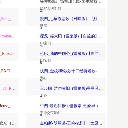
x
摇并85鼓广场舞加长版-来生给我一个家-恰恰恰恰恰【哈尔滨DJ旗总音乐工作室独家制作】
哈尔滨DJ旗总
2、
ARS_Remix_Alisha_x_Paso_Bem_Solto_2K25_ft_Daa_LeemingWart_Alexis
慢四_-_草原恋歌（对唱版）『默寫制作』
默寫
3、
ARS_Remix_The_Night_x_Trouble_Is_A_Friend_x_Forver_Young_2K24…
探戈_摇太阳_(雷鬼版)【白兰的】-宝剑制作
DJ宝剑
4、
Anson_Mixtape_Vina玛田鼓_Rmx2026_150
伦巴_我的中国心_(雷鬼版)【白兰的】-宝剑制作
DJ宝剑
5、
TravoL_ReMix_–_NICOLE_EXCLUSIVE_康熙TOYOKI_落泪_TravoL_HarderMix
快四_金梭和银梭-十二经典老歌-无心制作
无心
6、
TF_Remix_Tha_Federline_–_TF_Remix_DOTARapture_TF_REMIX_2026_VVIP
三步踩_涛声依旧_(雷鬼版)星星音乐屋、晚风音乐屋-无心制作
无心
7、
Psychedelic（Dj欧东_DeepHouse_2026）
中四-最近我很忙也很累-王爱华（太原-王源制作）
王源交谊舞曲
8、
Love_Beyond_the_Sky（DJ欧东_Trance）
点帕斯-胡琴说-王莉vs汤非（太原-王源制作）