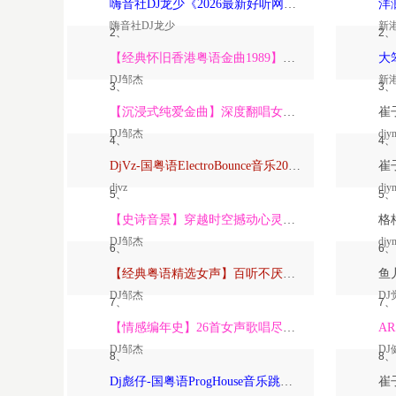
嗨音社DJ龙少《2026最新好听网络伤感歌曲推荐·深爱过的人一生惦记》
嗨音社DJ龙少
新
2、
2、
【经典怀旧香港粤语金曲1989】高潮版【DJ邹杰】
DJ邹杰
新
3、
3、
【沉浸式纯爱金曲】深度翻唱女声版【DJ邹杰】_
DJ邹杰
djy
4、
4、
DjVz-国粤语ElectroBounce音乐2026讲不出再见怀旧版蹦迪跳舞大碟
djvz
djy
5、
5、
【史诗音景】穿越时空撼动心灵的管弦乐【DJ邹杰】
DJ邹杰
djy
6、
6、
【经典粤语精选女声】百听不厌深度翻唱版【DJ邹杰】_
DJ邹杰
DJ
7、
7、
【情感编年史】26首女声歌唱尽从暗恋到放下的全部【DJ邹杰】
DJ邹杰
DJ
8、
8、
Dj彪仔-国粤语ProgHouse音乐跳舞街vs心要让你听见串烧Vol.39