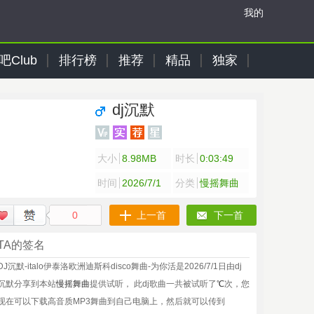
我的
吧Club
排行榜
推荐
精品
独家
dj沉默
大小
8.98MB
时长
0:03:49
时间
2026/7/1
分类
慢摇舞曲
0
上一首
下一首
TA的签名
DJ沉默-italo伊泰洛欧洲迪斯科disco舞曲-为你活是2026/7/1日由dj
沉默分享到本站
慢摇舞曲
提供试听， 此dj歌曲一共被试听了
℃
次，您
现在可以下载高音质MP3舞曲到自己电脑上，然后就可以传到