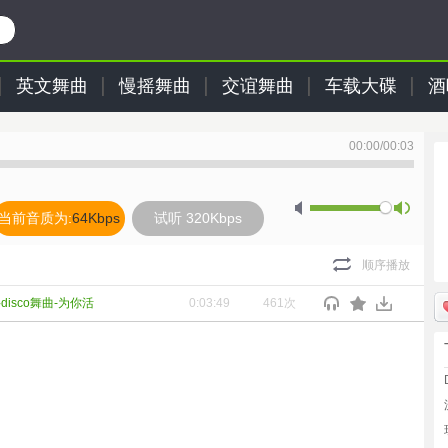
英文舞曲
慢摇舞曲
交谊舞曲
车载大碟
酒
00:00
/
00:03
当前音质为:
64Kbps
试听 320Kbps
顺序播放
disco舞曲-为你活
0:03:49
461次