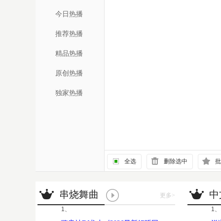
今日热播
推荐热播
精品热播
原创热播
独家热播
全选
删除选中
批
串烧舞曲
中
更多
>
1、
1、