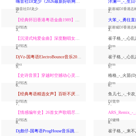
嗨音社DJ龙少《2026最新好听网络伤感歌曲推荐·深爱过的人一生惦记》
嗨音社DJ龙少
新港城DJ香港志
2、
2、
【经典怀旧香港粤语金曲1989】高潮版【DJ邹杰】
DJ邹杰
新港城DJ香港志
3、
3、
【沉浸式纯爱金曲】深度翻唱女声版【DJ邹杰】_
DJ邹杰
djym
4、
4、
DjVz-国粤语ElectroBounce音乐2026讲不出再见怀旧版蹦迪跳舞大碟
djvz
djym
5、
5、
【史诗音景】穿越时空撼动心灵的管弦乐【DJ邹杰】
DJ邹杰
djym
6、
6、
【经典粤语精选女声】百听不厌深度翻唱版【DJ邹杰】_
DJ邹杰
DJ觉华
7、
7、
【情感编年史】26首女声歌唱尽从暗恋到放下的全部【DJ邹杰】
DJ邹杰
DJ健锋
8、
8、
Dj彪仔-国粤语ProgHouse音乐跳舞街vs心要让你听见串烧Vol.39