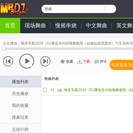
歌曲
首页
现场舞曲
慢摇串烧
中文舞曲
英文舞
正在播放：
嗨音车载2026《DJ重低音AI劲嗨舞极限（姑娘姑娘我爱你）汽车音响
收藏
下载
评论
当前音质为:
歌曲列表
播放列表
01.
历史播放
我的收藏
搜索结果
总排行榜