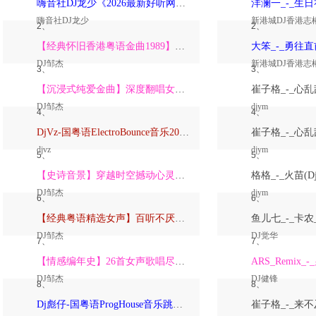
嗨音社DJ龙少《2026最新好听网络伤感歌曲推荐·深爱过的人一生惦记》
嗨音社DJ龙少
新港城DJ香港志
2、
2、
【经典怀旧香港粤语金曲1989】高潮版【DJ邹杰】
DJ邹杰
新港城DJ香港志
3、
3、
【沉浸式纯爱金曲】深度翻唱女声版【DJ邹杰】_
DJ邹杰
djym
4、
4、
DjVz-国粤语ElectroBounce音乐2026讲不出再见怀旧版蹦迪跳舞大碟
djvz
djym
5、
5、
【史诗音景】穿越时空撼动心灵的管弦乐【DJ邹杰】
DJ邹杰
djym
6、
6、
【经典粤语精选女声】百听不厌深度翻唱版【DJ邹杰】_
DJ邹杰
DJ觉华
7、
7、
【情感编年史】26首女声歌唱尽从暗恋到放下的全部【DJ邹杰】
DJ邹杰
DJ健锋
8、
8、
Dj彪仔-国粤语ProgHouse音乐跳舞街vs心要让你听见串烧Vol.39