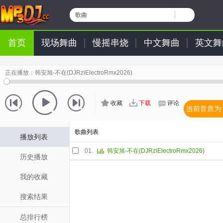
歌曲
首页
现场舞曲
慢摇串烧
中文舞曲
英文舞
正在播放：
韩安旭-不在(DJRziElectroRmx2026)
收藏
下载
评论
当前音质为:
歌曲列表
播放列表
01.
韩安旭-不在(DJRziElectroRmx2026)
历史播放
我的收藏
搜索结果
总排行榜