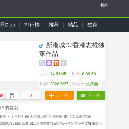
我的
吧Club
排行榜
推荐
精品
独家
新港城DJ香港志權独
家作品
大小
14.91MB
时长
0:06:30
时间
2026/5/27
分类
中文舞曲
0
上一首
下一首
TA的签名
姬神_-_千年的祈祷(DJ志權ElectroHouse_)国语女原创Mix是
2026/5/27日由新港城DJ香港志權独家作品分享到本站
中文舞曲
提供