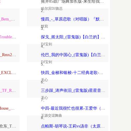
x
摇并85鼓广场舞加长版-来生给我一个家-恰恰恰恰恰【哈尔滨DJ旗总音乐工作室独家制作】
哈尔滨DJ旗总
2、
ARS_Remix_Alisha_x_Paso_Bem_Solto_2K25_ft_Daa_LeemingWart_Alexis
慢四_-_草原恋歌（对唱版）『默寫制作』
默寫
3、
ARS_Remix_The_Night_x_Trouble_Is_A_Friend_x_Forver_Young_2K24…
探戈_摇太阳_(雷鬼版)【白兰的】-宝剑制作
DJ宝剑
4、
Anson_Mixtape_Vina玛田鼓_Rmx2026_150
伦巴_我的中国心_(雷鬼版)【白兰的】-宝剑制作
DJ宝剑
5、
TravoL_ReMix_–_NICOLE_EXCLUSIVE_康熙TOYOKI_落泪_TravoL_HarderMix
快四_金梭和银梭-十二经典老歌-无心制作
无心
6、
TF_Remix_Tha_Federline_–_TF_Remix_DOTARapture_TF_REMIX_2026_VVIP
三步踩_涛声依旧_(雷鬼版)星星音乐屋、晚风音乐屋-无心制作
无心
7、
Psychedelic（Dj欧东_DeepHouse_2026）
中四-最近我很忙也很累-王爱华（太原-王源制作）
王源交谊舞曲
8、
Love_Beyond_the_Sky（DJ欧东_Trance）
点帕斯-胡琴说-王莉vs汤非（太原-王源制作）