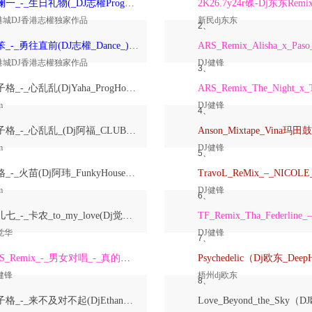
洋澜一_-_生日礼物(_DJ志權ProgHouse_)无心睡眠鼓国语女原创Mix
2K26.7y24r碟-Dj东东Remi
港城DJ香港志權独家作品
新民dj东东
2、
大笨_-_勇往直前(DJ志權_Dance_)粤语男原创Mix
港城DJ香港志權独家作品
DJ健锋
3、
崔子格_-_心乱乱(DjYaha_ProgHouse_Mix国语女)
m
DJ健锋
4、
崔子格_-_心乱乱_(Dj阿福_CLUB_Mix国语女)
m
DJ健锋
5、
格格_-_火苗(Dj阿玮_FunkyHouse_Mix国语女)
m
DJ健锋
6、
鱼儿七_-_卡农_to_my_love(Dj觉华_Electro_Rmx_2026_V2)
觉华
DJ健锋
7、
ARS_Remix_-_男女对唱_-_真的爱着你
健锋
梧州dj欧东
8、
崔子格_-_来不及对不起(DjEthan翊轩_Melbourne_Mix国语女)