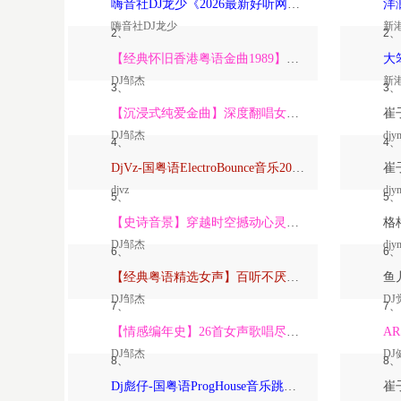
嗨音社DJ龙少《2026最新好听网络伤感歌曲推荐·深爱过的人一生惦记》
嗨音社DJ龙少
新
2、
2、
【经典怀旧香港粤语金曲1989】高潮版【DJ邹杰】
DJ邹杰
新
3、
3、
【沉浸式纯爱金曲】深度翻唱女声版【DJ邹杰】_
DJ邹杰
djy
4、
4、
DjVz-国粤语ElectroBounce音乐2026讲不出再见怀旧版蹦迪跳舞大碟
djvz
djy
5、
5、
【史诗音景】穿越时空撼动心灵的管弦乐【DJ邹杰】
DJ邹杰
djy
6、
6、
【经典粤语精选女声】百听不厌深度翻唱版【DJ邹杰】_
DJ邹杰
DJ
7、
7、
【情感编年史】26首女声歌唱尽从暗恋到放下的全部【DJ邹杰】
DJ邹杰
DJ
8、
8、
Dj彪仔-国粤语ProgHouse音乐跳舞街vs心要让你听见串烧Vol.39