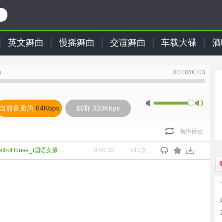
英文舞曲
慢摇舞曲
交谊舞曲
车载大碟
酒
x
00:00
/
00:03
当前音质为:
64Kbps
试听 320Kbps
顺序播放
姬神_-_千年的祈祷(DJ志權ElectroHouse_)国语女原创Mix
0:06:30
917次