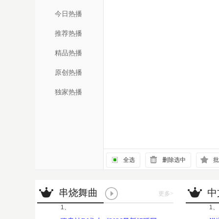
今日热播
推荐热播
精品热播
原创热播
独家热播
全选
删除选中
批
串烧舞曲
中
更多
>
1、
1、