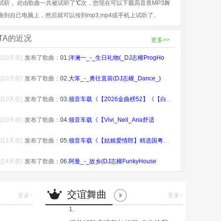
试听， 此dj歌曲一共被试听了
℃
次，您现在可以下载高音质MP3舞
曲到自己电脑上，然后就可以传到mp3,mp4或手机上试听了。
TA的近况
更多>>
[10天前]
发布了歌曲：
01.
洋澜一_-_生日礼物(_DJ志權ProgHo
[10天前]
发布了歌曲：
02.
大笨_-_勇往直前(DJ志權_Dance_)
[10天前]
发布了歌曲：
03.
领音车载《【2026金曲榜52】《【白兰鸽的
[10天前]
发布了歌曲：
04.
领音车载《【Vivi_Nell_Aria舒适
[11天前]
发布了歌曲：
05.
领音车载《【姑娘爱情郎】精选国粤语Elect
[14天前]
发布了歌曲：
06.
阿曼_-_故乡(DJ志權FunkyHouse
交谊舞曲
更多
>
更多
>
1、