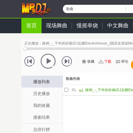
歌曲
首页
现场舞曲
慢摇串烧
中文舞曲
正在播放：
姬神_-_千年的祈祷(DJ志權ElectroHouse_)国语女原创Mi
收藏
下载
评论
歌曲列表
播放列表
01.
历史播放
我的收藏
搜索结果
总排行榜