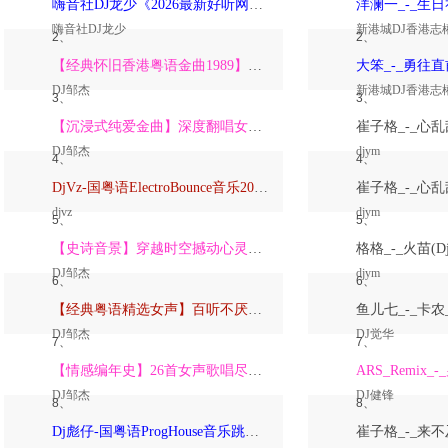
嗨音社DJ龙少《2026最新好听网络伤感歌曲推荐·深爱过的人一生惦记》
嗨音社DJ龙少
新港城DJ香港志
2、
2、
【经典怀旧香港粤语金曲1989】高潮版【DJ邹杰】
DJ邹杰
新港城DJ香港志
3、
3、
【沉浸式纯爱金曲】深度翻唱女声版【DJ邹杰】_
DJ邹杰
djym
4、
4、
DjVz-国粤语ElectroBounce音乐2026讲不出再见怀旧版蹦迪跳舞大碟
djvz
djym
5、
5、
【史诗音景】穿越时空撼动心灵的管弦乐【DJ邹杰】
DJ邹杰
djym
6、
6、
【经典粤语精选女声】百听不厌深度翻唱版【DJ邹杰】_
DJ邹杰
DJ觉华
7、
7、
【情感编年史】26首女声歌唱尽从暗恋到放下的全部【DJ邹杰】
DJ邹杰
DJ健锋
8、
8、
Dj彪仔-国粤语ProgHouse音乐跳舞街vs心要让你听见串烧Vol.39