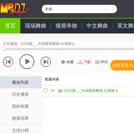
歌曲
首页
现场舞曲
慢摇串烧
中文舞曲
英文舞
正在播放：
DJ沉默_-_外国慢摇舞曲-白缎骑士
收藏
下载
评论
当前音质为:
歌曲列表
播放列表
01.
DJ沉默_-_外国慢摇舞曲-白缎骑士
历史播放
我的收藏
搜索结果
总排行榜