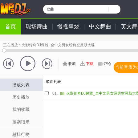
歌曲
首页
现场舞曲
慢摇串烧
中文舞曲
英文舞
正在播放：
火影传奇DJ保雄_全中文男女经典空灵鼓大碟
收藏
下载
评论
当前音质为:
歌曲列表
播放列表
01.
火影传奇DJ保雄_全中文男女经典空灵鼓大
历史播放
我的收藏
搜索结果
总排行榜