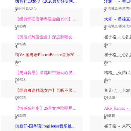
嗨音社DJ龙少《2026最新好听网络伤感歌曲推荐·深爱过的人一生惦记》
嗨音社DJ龙少
新港城DJ香港志
2、
2、
【经典怀旧香港粤语金曲1989】高潮版【DJ邹杰】
DJ邹杰
新港城DJ香港志
3、
3、
【沉浸式纯爱金曲】深度翻唱女声版【DJ邹杰】_
DJ邹杰
djym
4、
4、
DjVz-国粤语ElectroBounce音乐2026讲不出再见怀旧版蹦迪跳舞大碟
djvz
djym
5、
5、
【史诗音景】穿越时空撼动心灵的管弦乐【DJ邹杰】
DJ邹杰
djym
6、
6、
【经典粤语精选女声】百听不厌深度翻唱版【DJ邹杰】_
DJ邹杰
DJ觉华
7、
7、
【情感编年史】26首女声歌唱尽从暗恋到放下的全部【DJ邹杰】
DJ邹杰
DJ健锋
8、
8、
Dj彪仔-国粤语ProgHouse音乐跳舞街vs心要让你听见串烧Vol.39