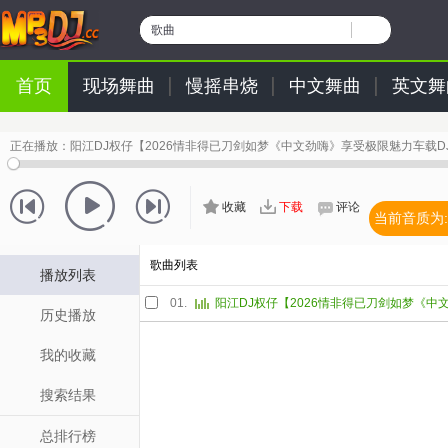
歌曲
首页
现场舞曲
慢摇串烧
中文舞曲
英文舞
正在播放：
阳江DJ权仔【2026情非得已刀剑如梦《中文劲嗨》享受极限魅力车载D
收藏
下载
评论
当前音质为:
歌曲列表
播放列表
01.
历史播放
我的收藏
搜索结果
总排行榜