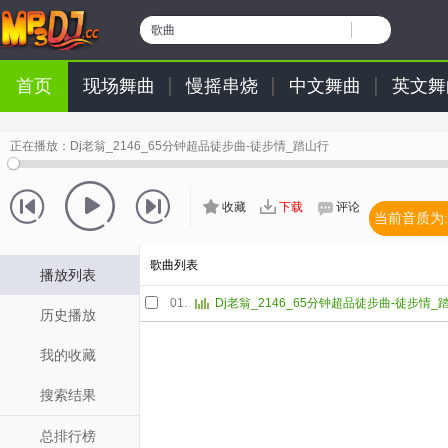
歌曲
首页
现场舞曲
慢摇串烧
中文舞曲
英文舞
正在播放：
Dj老翁_2146_65分钟超品徒步曲-徒步情_踏山行
收藏
下载
评论
当前音质为:
歌曲列表
播放列表
01.
Dj老翁_2146_65分钟超品徒步曲-徒步情_
历史播放
我的收藏
搜索结果
总排行榜