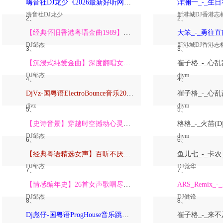
嗨音社DJ龙少《2026最新好听网络伤感歌曲推荐·深爱过的人一生惦记》
嗨音社DJ龙少
新港城DJ香港志
2、
2、
【经典怀旧香港粤语金曲1989】高潮版【DJ邹杰】
DJ邹杰
新港城DJ香港志
3、
3、
【沉浸式纯爱金曲】深度翻唱女声版【DJ邹杰】_
DJ邹杰
djym
4、
4、
DjVz-国粤语ElectroBounce音乐2026讲不出再见怀旧版蹦迪跳舞大碟
djvz
djym
5、
5、
【史诗音景】穿越时空撼动心灵的管弦乐【DJ邹杰】
DJ邹杰
djym
6、
6、
【经典粤语精选女声】百听不厌深度翻唱版【DJ邹杰】_
DJ邹杰
DJ觉华
7、
7、
【情感编年史】26首女声歌唱尽从暗恋到放下的全部【DJ邹杰】
DJ邹杰
DJ健锋
8、
8、
Dj彪仔-国粤语ProgHouse音乐跳舞街vs心要让你听见串烧Vol.39