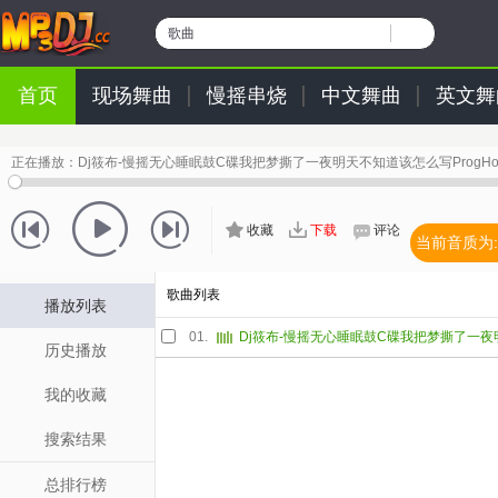
歌曲
首页
现场舞曲
慢摇串烧
中文舞曲
英文舞
正在播放：
Dj筱布-慢摇无心睡眠鼓C碟我把梦撕了一夜明天不知道该怎么写ProgHo
收藏
下载
评论
当前音质为:
歌曲列表
播放列表
01.
历史播放
我的收藏
搜索结果
总排行榜