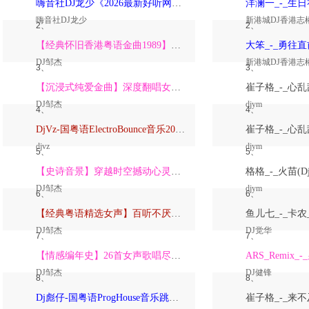
嗨音社DJ龙少《2026最新好听网络伤感歌曲推荐·深爱过的人一生惦记》
嗨音社DJ龙少
新港城DJ香港志
2、
2、
【经典怀旧香港粤语金曲1989】高潮版【DJ邹杰】
DJ邹杰
新港城DJ香港志
3、
3、
【沉浸式纯爱金曲】深度翻唱女声版【DJ邹杰】_
DJ邹杰
djym
4、
4、
DjVz-国粤语ElectroBounce音乐2026讲不出再见怀旧版蹦迪跳舞大碟
djvz
djym
5、
5、
【史诗音景】穿越时空撼动心灵的管弦乐【DJ邹杰】
DJ邹杰
djym
6、
6、
【经典粤语精选女声】百听不厌深度翻唱版【DJ邹杰】_
DJ邹杰
DJ觉华
7、
7、
【情感编年史】26首女声歌唱尽从暗恋到放下的全部【DJ邹杰】
DJ邹杰
DJ健锋
8、
8、
Dj彪仔-国粤语ProgHouse音乐跳舞街vs心要让你听见串烧Vol.39