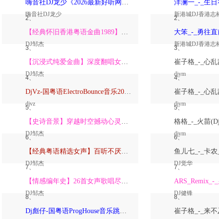
嗨音社DJ龙少《2026最新好听网络伤感歌曲推荐·深爱过的人一生惦记》
嗨音社DJ龙少
新港城DJ香港志
2、
2、
【经典怀旧香港粤语金曲1989】高潮版【DJ邹杰】
DJ邹杰
新港城DJ香港志
3、
3、
【沉浸式纯爱金曲】深度翻唱女声版【DJ邹杰】_
DJ邹杰
djym
4、
4、
DjVz-国粤语ElectroBounce音乐2026讲不出再见怀旧版蹦迪跳舞大碟
djvz
djym
5、
5、
【史诗音景】穿越时空撼动心灵的管弦乐【DJ邹杰】
DJ邹杰
djym
6、
6、
【经典粤语精选女声】百听不厌深度翻唱版【DJ邹杰】_
DJ邹杰
DJ觉华
7、
7、
【情感编年史】26首女声歌唱尽从暗恋到放下的全部【DJ邹杰】
DJ邹杰
DJ健锋
8、
8、
Dj彪仔-国粤语ProgHouse音乐跳舞街vs心要让你听见串烧Vol.39