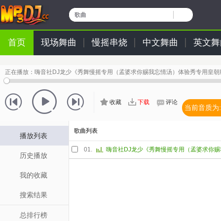
歌曲
首页
现场舞曲
慢摇串烧
中文舞曲
英文舞
正在播放：
嗨音社DJ龙少《秀舞慢摇专用（孟婆求你赐我忘情汤）体验秀专用皇朝版
收藏
下载
评论
当前音质为:
歌曲列表
播放列表
01.
历史播放
我的收藏
搜索结果
总排行榜