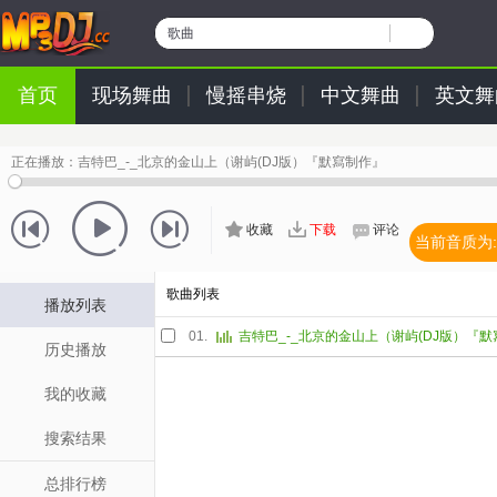
歌曲
首页
现场舞曲
慢摇串烧
中文舞曲
英文舞
正在播放：
吉特巴_-_北京的金山上（谢屿(DJ版）『默寫制作』
收藏
下载
评论
当前音质为:
歌曲列表
播放列表
01.
吉特巴_-_北京的金山上（谢屿(DJ版）『
历史播放
我的收藏
搜索结果
总排行榜