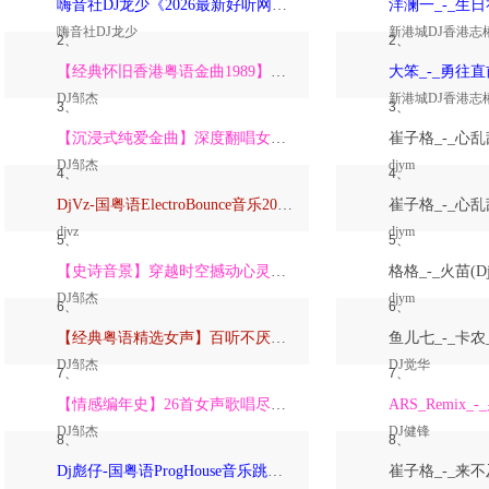
嗨音社DJ龙少《2026最新好听网络伤感歌曲推荐·深爱过的人一生惦记》
嗨音社DJ龙少
新港城DJ香港志
2、
2、
【经典怀旧香港粤语金曲1989】高潮版【DJ邹杰】
DJ邹杰
新港城DJ香港志
3、
3、
【沉浸式纯爱金曲】深度翻唱女声版【DJ邹杰】_
DJ邹杰
djym
4、
4、
DjVz-国粤语ElectroBounce音乐2026讲不出再见怀旧版蹦迪跳舞大碟
djvz
djym
5、
5、
【史诗音景】穿越时空撼动心灵的管弦乐【DJ邹杰】
DJ邹杰
djym
6、
6、
【经典粤语精选女声】百听不厌深度翻唱版【DJ邹杰】_
DJ邹杰
DJ觉华
7、
7、
【情感编年史】26首女声歌唱尽从暗恋到放下的全部【DJ邹杰】
DJ邹杰
DJ健锋
8、
8、
Dj彪仔-国粤语ProgHouse音乐跳舞街vs心要让你听见串烧Vol.39