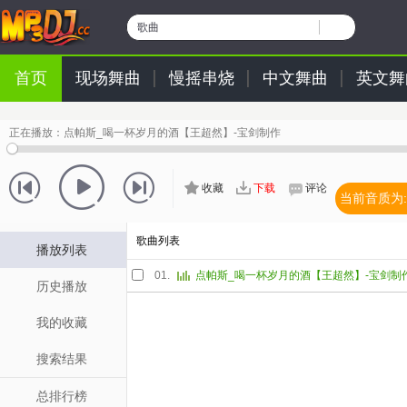
歌曲
首页
现场舞曲
慢摇串烧
中文舞曲
英文舞
正在播放：
点帕斯_喝一杯岁月的酒【王超然】-宝剑制作
收藏
下载
评论
当前音质为:
歌曲列表
播放列表
01.
点帕斯_喝一杯岁月的酒【王超然】-宝剑制
历史播放
我的收藏
搜索结果
总排行榜