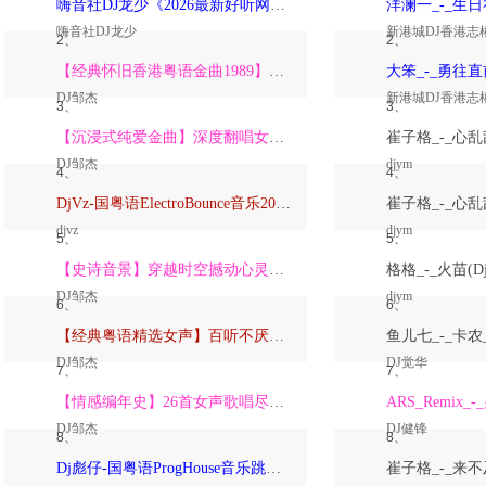
嗨音社DJ龙少《2026最新好听网络伤感歌曲推荐·深爱过的人一生惦记》
嗨音社DJ龙少
新港城DJ香港志
2、
2、
【经典怀旧香港粤语金曲1989】高潮版【DJ邹杰】
DJ邹杰
新港城DJ香港志
3、
3、
【沉浸式纯爱金曲】深度翻唱女声版【DJ邹杰】_
DJ邹杰
djym
4、
4、
DjVz-国粤语ElectroBounce音乐2026讲不出再见怀旧版蹦迪跳舞大碟
djvz
djym
5、
5、
【史诗音景】穿越时空撼动心灵的管弦乐【DJ邹杰】
DJ邹杰
djym
6、
6、
【经典粤语精选女声】百听不厌深度翻唱版【DJ邹杰】_
DJ邹杰
DJ觉华
7、
7、
【情感编年史】26首女声歌唱尽从暗恋到放下的全部【DJ邹杰】
DJ邹杰
DJ健锋
8、
8、
Dj彪仔-国粤语ProgHouse音乐跳舞街vs心要让你听见串烧Vol.39