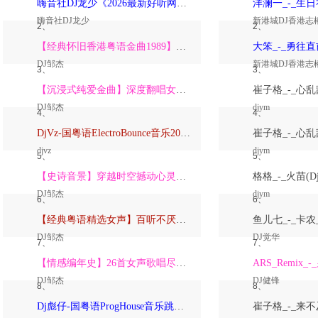
嗨音社DJ龙少《2026最新好听网络伤感歌曲推荐·深爱过的人一生惦记》
嗨音社DJ龙少
新港城DJ香港志
2、
2、
【经典怀旧香港粤语金曲1989】高潮版【DJ邹杰】
DJ邹杰
新港城DJ香港志
3、
3、
【沉浸式纯爱金曲】深度翻唱女声版【DJ邹杰】_
DJ邹杰
djym
4、
4、
DjVz-国粤语ElectroBounce音乐2026讲不出再见怀旧版蹦迪跳舞大碟
djvz
djym
5、
5、
【史诗音景】穿越时空撼动心灵的管弦乐【DJ邹杰】
DJ邹杰
djym
6、
6、
【经典粤语精选女声】百听不厌深度翻唱版【DJ邹杰】_
DJ邹杰
DJ觉华
7、
7、
【情感编年史】26首女声歌唱尽从暗恋到放下的全部【DJ邹杰】
DJ邹杰
DJ健锋
8、
8、
Dj彪仔-国粤语ProgHouse音乐跳舞街vs心要让你听见串烧Vol.39