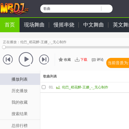
歌曲
首页
现场舞曲
慢摇串烧
中文舞曲
英文舞
正在播放：
伦巴_稻花醉-王娜_-_无心制作
收藏
下载
评论
当前音质为:
歌曲列表
播放列表
01.
伦巴_稻花醉-王娜_-_无心制作
历史播放
我的收藏
搜索结果
总排行榜