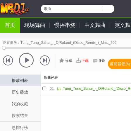
歌曲
首页
现场舞曲
慢摇串烧
中文舞曲
英文舞
正在播放：
Tung_Tung_Sahur_-_DjRoland_(Disco_Remix_)_Mmc_202
收藏
下载
评论
当前音质为:
歌曲列表
播放列表
01.
历史播放
我的收藏
搜索结果
总排行榜