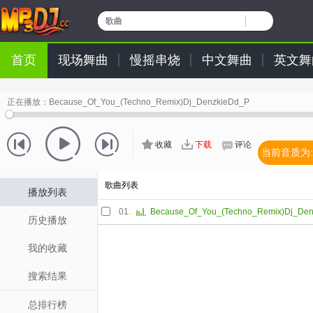
歌曲
首页
现场舞曲
慢摇串烧
中文舞曲
英文舞
正在播放：
Because_Of_You_(Techno_Remix)Dj_DenzkieDd_P
收藏
下载
评论
当前音质为:
歌曲列表
播放列表
01.
Because_Of_You_(Techno_Remix)Dj_De
历史播放
我的收藏
搜索结果
总排行榜