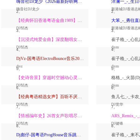
嗨音社DJ龙少《2026最新好听网络伤感歌曲推荐·深爱过的人一生惦记》
嗨音社DJ龙少
新港城DJ香港志
2、
2、
【经典怀旧香港粤语金曲1989】高潮版【DJ邹杰】
DJ邹杰
新港城DJ香港志
3、
3、
【沉浸式纯爱金曲】深度翻唱女声版【DJ邹杰】_
DJ邹杰
djym
4、
4、
DjVz-国粤语ElectroBounce音乐2026讲不出再见怀旧版蹦迪跳舞大碟
djvz
djym
5、
5、
【史诗音景】穿越时空撼动心灵的管弦乐【DJ邹杰】
DJ邹杰
djym
6、
6、
【经典粤语精选女声】百听不厌深度翻唱版【DJ邹杰】_
DJ邹杰
DJ觉华
7、
7、
【情感编年史】26首女声歌唱尽从暗恋到放下的全部【DJ邹杰】
DJ邹杰
DJ健锋
8、
8、
Dj彪仔-国粤语ProgHouse音乐跳舞街vs心要让你听见串烧Vol.39